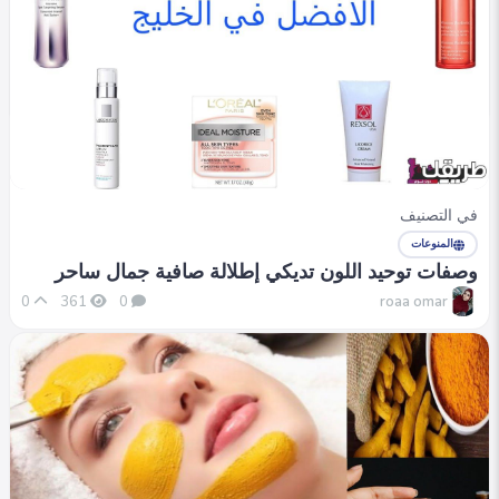
في التصنيف
الصحة
أبرز فوائد الكولاجين الطبيعي للبشرة.. إليك الآن
roaa omar
0
399
0
في التصنيف
المنوعات
وصفات توحيد اللون تديكي إطلالة صافية جمال ساحر
roaa omar
0
361
0