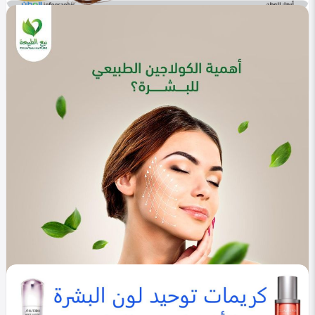
في التصنيف
المنوعات
فوائد زيت جوز الهند للبشرة والشعر.. كنز طبيعي
Yasmen alaa
0
509
0