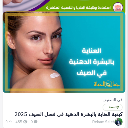
في التصنيف
المنوعات
بعد الحروق: كيف نعتني بالبشرة لتتعافى بسرعة وأمان؟
Yasmen alaa
0
367
0
في التصنيف
الصحة
كيفية العناية بالبشرة الدهنية في فصل الصيف 2025
Reham Saleh
0
485
0