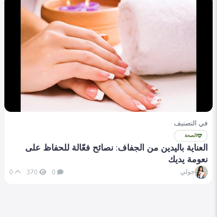
جولي
0
406
0
في التصنيف
الصحة
العناية باليدين من الجفاف: نصائح فعّالة للحفاظ على
نعومة يديك
جولي
0
370
0