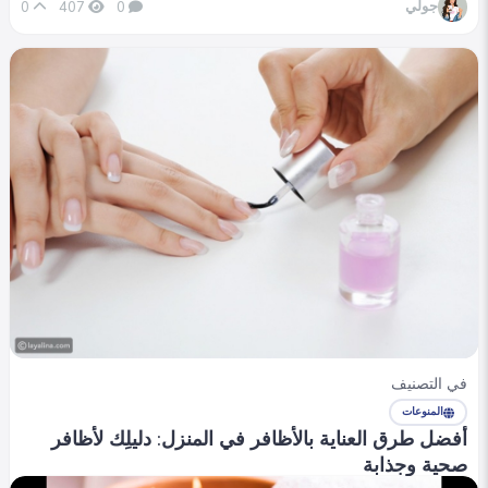
جولي
0
407
0
في التصنيف
المنوعات
أفضل طرق العناية بالأظافر في المنزل: دليلِك لأظافر
صحية وجذابة