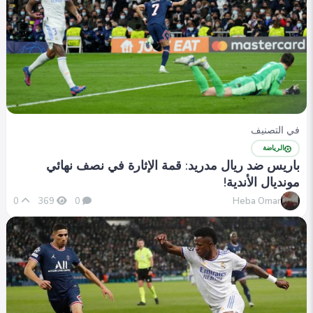
في التصنيف
الرياضة
باريس ضد ريال مدريد: قمة الإثارة في نصف نهائي
مونديال الأندية!
Heba Omar
0
369
0