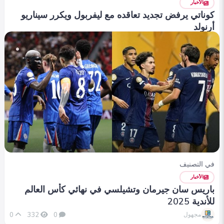
الأخبار
كوناتي يرفض تجديد تعاقده مع ليفربول ويكرر سيناريو
أرنولد
0
312
0
مجهول
في التصنيف
الأخبار
باريس سان جيرمان وتشيلسي في نهائي كأس العالم
للأندية 2025
0
332
0
مجهول