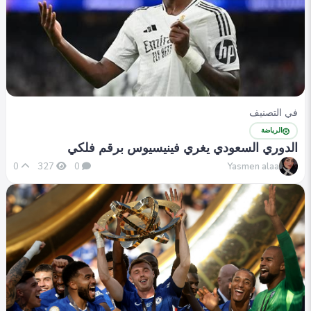
في التصنيف
الرياضة
الدوري السعودي يغري فينيسيوس برقم فلكي
Yasmen alaa
0
327
0