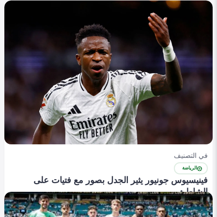
في التصنيف
الرياضة
فينيسيوس جونيور يثير الجدل بصور مع فتيات على
الشاطئ
Yasmen alaa
0
375
0