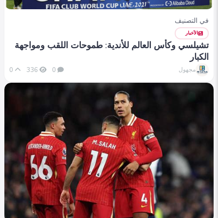
في التصنيف
الأخبار
تشيلسي وكأس العالم للأندية: طموحات اللقب ومواجهة
الكبار
0
336
0
مجهول