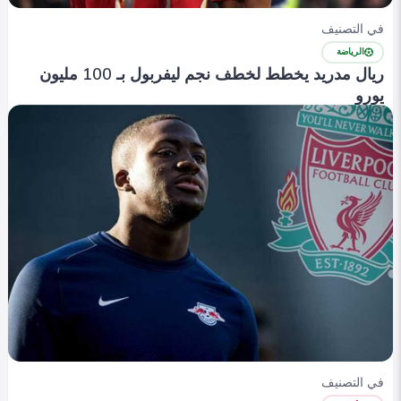
في التصنيف
الرياضة
ريال مدريد يخطط لخطف نجم ليفربول بـ 100 مليون
يورو
Yasmen alaa
0
354
0
في التصنيف