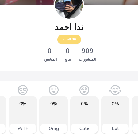
ندا احمد
80
النقاط
0
0
909
المنشورات
يتابع
المتابعون
0%
0%
0%
0%
WTF
Omg
Cute
Lol