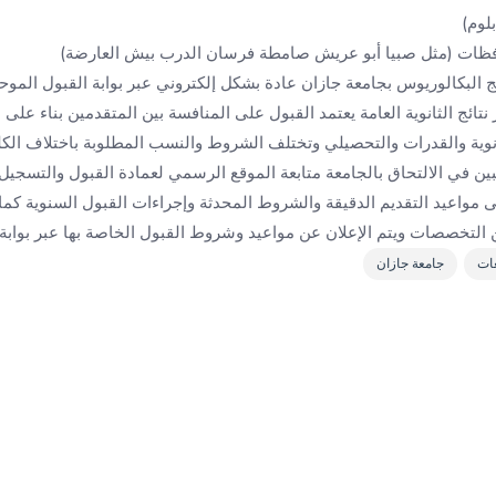
لوم)
افظات (مثل صبيا أبو عريش صامطة فرسان الدرب بيش العارضة)
ج البكالوريوس بجامعة جازان عادة بشكل إلكتروني عبر بوابة القبول الموح
ائج الثانوية العامة يعتمد القبول على المنافسة بين المتقدمين بناء على ا
وية والقدرات والتحصيلي وتختلف الشروط والنسب المطلوبة باختلاف ال
ن في الالتحاق بالجامعة متابعة الموقع الرسمي لعمادة القبول والتسجيل
j) للاطلاع على مواعيد التقديم الدقيقة والشروط المحدثة وإجراءات القبول السنوية ك
التخصصات ويتم الإعلان عن مواعيد وشروط القبول الخاصة بها عبر بوابة ا
ات
جامعة جازان