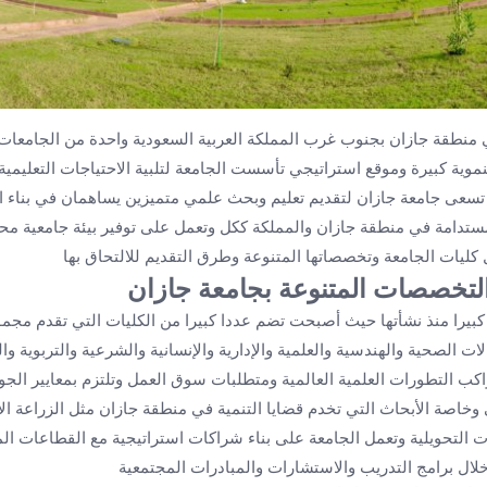
ي منطقة جازان بجنوب غرب المملكة العربية السعودية واحدة من الجامعات 
وية كبيرة وموقع استراتيجي تأسست الجامعة لتلبية الاحتياجات التعليمية 
ها تسعى جامعة جازان لتقديم تعليم وبحث علمي متميزين يساهمان في بناء 
مستدامة في منطقة جازان والمملكة ككل وتعمل على توفير بيئة جامعية محفز
ل كليات الجامعة وتخصصاتها المتنوعة وطرق التقديم للالتحاق بها
والتخصصات المتنوعة بجامعة جازان
يرا منذ نشأتها حيث أصبحت تضم عددا كبيرا من الكليات التي تقدم مجمو
ات الصحية والهندسية والعلمية والإدارية والإنسانية والشرعية والتربوية و
اكب التطورات العلمية العالمية ومتطلبات سوق العمل وتلتزم بمعايير الجو
ي وخاصة الأبحاث التي تخدم قضايا التنمية في منطقة جازان مثل الزراعة الا
ت التحويلية وتعمل الجامعة على بناء شراكات استراتيجية مع القطاعات الم
ال برامج التدريب والاستشارات والمبادرات المجتمعية