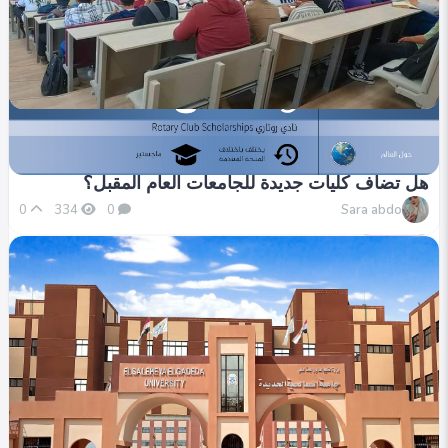
في التصنيف
الأخبار
هل تضاف كليات جديدة للجامعات العام المقبل؟
في التصنيف
Sara abdo
0
334
0
الأخبار
منح دراسية مضمونة: الجامعات تخصص مقاعد لخريجي
مدارس المتفوقين
Sara abdo
0
313
0