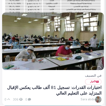
في التصنيف
التعليم
متى يبدأ العام الدراسي 2026 في المدارس الرسمية
والدولية؟ وموعد بداية الترم الأول في الجامعات 2025-
2026
Yasmen alaa
0
279
0
في التصنيف
الأخبار
اختبارات القدرات: تسجيل 81 ألف طالب يعكس الإقبال
المتزايد على التعليم العالي
Sara abdo
0
306
0