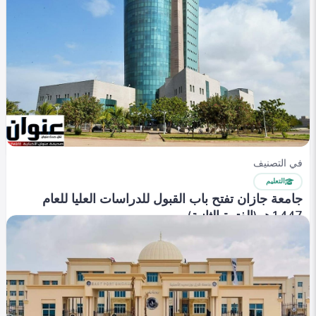
في التصنيف
التعليم
كليات إعلام أدبي 60% 2025: دليلك الشامل للقبول
والفرص
Shahenda hassan
0
311
0
في التصنيف
التعليم
جامعة جازان تفتح باب القبول للدراسات العليا للعام
1447هـ (الفترة الثانية)
emanalaa
0
419
0