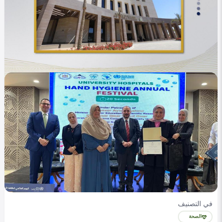
في التصنيف
التعليم
آلية احتساب درجات الحافز الرياضي للقبول بالجامعات
المصرية 2025/2026
emanalaa
0
312
0
في التصنيف
الصحة