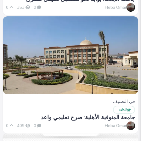
Heba Omar
0
353
0
في التصنيف
التعليم
جامعة المنوفية الأهلية: صرح تعليمي واعد
Heba Omar
0
409
0