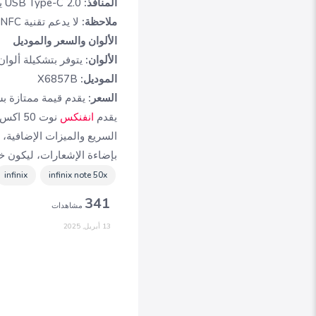
المنافذ:
USB Type-C 2.0 يدعم OTG (لا يوجد منفذ سماعة 3.5 ملم)
ملاحظة:
لا يدعم تقنية NFC
الألوان والسعر والموديل
الألوان:
يتوفر بتشكيلة ألوا
الموديل:
X6857B
السعر:
يقدم قيمة ممتازة بسعر ي
يقدم
انفنكس
نوت 50
بإضاءة الإشعارات، ليكون خ
infinix
infinix note 50x
341
مشاهدات
13 أبريل, 2025