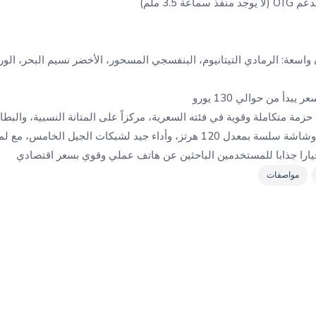
ن واسعة: الرمادي التيتانيوم، البنفسجي المسحور، الأخضر نسيم البحر، 
بدأ من حوالي 130 يورو
 اكس حزمة متكاملة وقوية في فئته السعرية، مركزاً على المتانة النسبية، والب
السريع والميزات الإضافية، وشاشة سلسة بمعدل 120 هرتز، وأداء جيد لشبكات الجي
يارا جذابا للمستخدمين الباحثين عن هاتف عملي وقوي بسعر اقتصادي
مواصفات