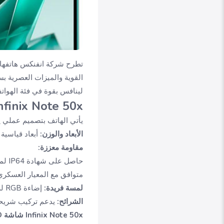
لينافس بقوة في فئة الهوا
Infinix Note 50x تصميم يتحمل الاستخدام اليومي بلمسة م
يأتي الهاتف بتصميم عملي ي
الأبعاد والوزن:
أبعاد قياسية 165.4 × 76.4 × 8.0 ملم (أو 8.2 ملم) ووزن يتراوح بين 195.4 و 198.9 جرا
مقاومة معززة:
حاصل على شهادة IP64 لمقاومة الغبار ورذاذ الماء
متوافق مع المعيار العسكري MIL-STD-810H* مما يوفر حماية إضافية ضد بعض الظروف (*لا يضمن المتانة الم
لمسة فريدة:
إضاءة RGB للإشعارات مدمجة في ظهر الهاتف
الشرائح:
يدعم تركيب شريحتي ات
Infinix Note 50x شاشة IPS LCD كبيرة وسلسة