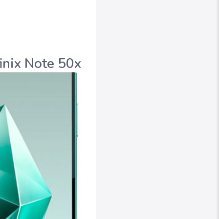
Infinix Note 50x انفنكس نوت 50 اكس وبطارية جبارة ب