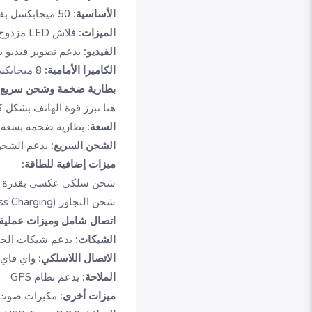
الأساسية:
50 ميجابكسل بفتحة عدسة واسعة f/1.6 مع تركيز تلقائي PDAF
الميزات:
فلاش LED مزدوج، HDR، بانوراما
الفيديو:
يدعم تصوير فيديو بدقة 4K بمعدل 30 إطارا في الثانية، 
الكاميرا الأمامية:
8 ميجابكسل بفتحة f/2.0، تدعم تصوير فيديو بدقة 1440p
بطارية ضخمة وشحن سريع و
هنا تبرز قوة الهاتف بشكل كب
السعة:
بطارية ضخمة بسعة 5500 مللي أمبير تضمن استخداما طويل
الشحن السريع:
يدعم الشحن ال
ميزات إضافية للطاقة:
شحن سلكي عكسي بقدرة 10 واط لشحن أجهزة أخرى
شحن التجاوز (Bypass Charging) للحفاظ على برودة الهاتف أثناء اللعب المتواصل وهو متصل بالشاحن
اتصال شامل وميزات عملية
الشبكات:
يدعم شبكات الجيل
الاتصال اللاسلكي:
واي فاي 6، بلوتوث .4
الملاحة:
يدعم نظام GPS
ميزات أخرى:
مكبرات صوت ستيريو