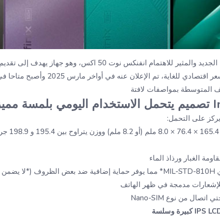
تطرح شركة انفنكس هاتفها الجديد والمثير للاهتمام انفنكس نوت 50 اك
القوية والميزات العصرية بسعر اقتصادي للغاية، تم 
تف المتوسطة بمواصفات لافتة
ميزة
ركز على التحمل:
ما
طلقة)
صال من نوع Nano-SIM