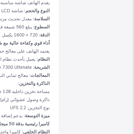
يقدم الهاتف شاشة مناسبة لل
النوع والحجم:
شاشة IPS LCD بحجم 6.67 بوصة
السلاسة:
معدل تحديث مرتفع يبلغ 120 هرتز لتجربة تصف
السطوع:
يبلغ 560 شمعة في الوضع النموذجي
الدقة:
720 × 1600 بكسل (HD+) بكثافة حوالي 263 بكسل لكل بوصة
أداء قوي وكفاءة عالية مع 
يعتمد الهاتف على معالج حد
النظام:
يعمل بأحدث نظام اندرويد 15 مع واجهة انفنكس XOS 15 ووعد بتحديثين 
الشريحة:
Mediatek Dimensity 7300 Ultimate بتقنية 4 نانومتر الموفرة للطاقة
المعالجات:
معالج ثماني النواة وم
الذاكرة والتخزين:
مساحة تخزين داخلية 128 جيجابايت
ذاكرة وصول عشوائي (رام) 6 جيجابايت أو 8 جيجاباي
نوع التخزين: UFS 2.2
ميزة التوسعة:
يدعم إضافة بطاقة ذاكرة خارجية
كاميرا رئيسية بدقة 50 ميجابكسل
النظام الخلفي:
كاميرا واحد