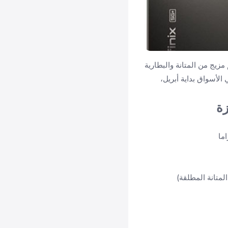
س، وهو جهاز يهدف إلى تقديم مزيج من المتانة والبطارية
الإعلان عنه في أواخر مارس 2025 وأصبح متاحا في الأسواق بداية أبريل،