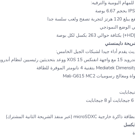
مهام اليومية والترفيه:
ح ولعب سلسة جدا
شريحة دايمنستي
يث يقدم أداء جيدا لشبكات الجيل الخامس:
رئيسيين لنظام أندرويد
عالج رسوميات Mali-G615 MC2
ت
 microSDXC (عبر منفذ الشريحة الثانية المشترك)
ة