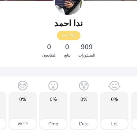
ندا احمد
80
النقاط
0
0
909
المنشورات
يتابع
المتابعون
0%
0%
0%
0%
WTF
Omg
Cute
Lol