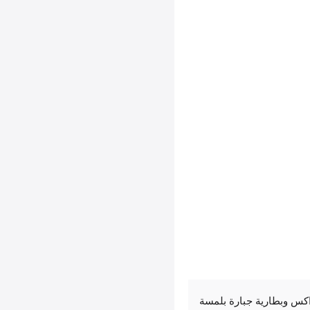
Infinix Note 5 انفنكس نوت 50 اكس وبطارية جبارة بلمسة