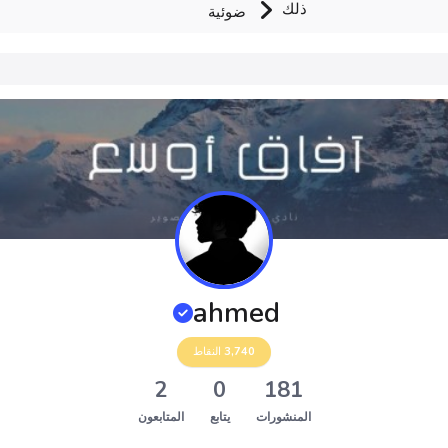
ذلك
ضوئية
ahmed
3,740
النقاط
2
0
181
المنشورات
يتابع
المتابعون