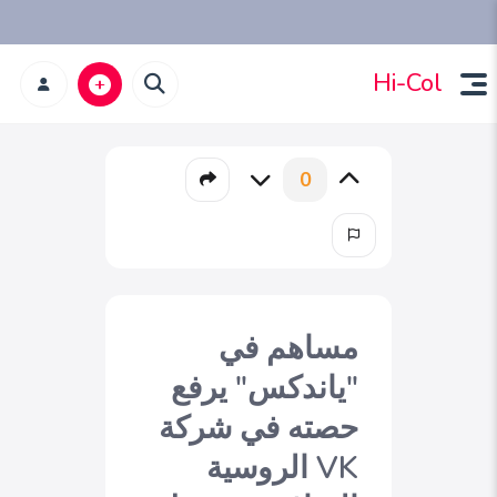
Hi-Col
0
مساهم في
"ياندكس" يرفع
حصته في شركة
VK الروسية