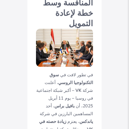
المنافسة وسط
خطة لإعادة
التمويل
في تطور لافت في
سوق
التكنولوجيا الروسي
، أعلنت
شركة
VK
– أكبر شبكة اجتماعية
في روسيا – يوم 11 أبريل
2025، أن
بافيل براس
، أحد
المساهمين البارزين في شركة
ياندكس
، يعتزم
زيادة حصته في