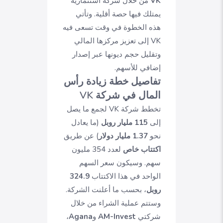
VK
من خلال شركة استثمارية
يمتلك فيها حصة أقلية. وتأتي
هذه الخطوة في وقت تسعى فيه
VK إلى تعزيز مركزها المالي
وتقليل حجم ديونها عبر إصدار
إضافي للأسهم.
تفاصيل خطة زيادة رأس
المال في شركة VK
تخطط شركة VK لجمع ما يصل
إلى
115 مليار روبل
(ما يعادل
نحو
1.37 مليار دولار
) عن طريق
اكتتاب خاص
لعدد 354 مليون
سهم. وسيكون سعر السهم
الواحد في هذا الاكتتاب
324.9
روبل
، بحسب ما أعلنت الشركة.
وستتم عملية الشراء من خلال
شركتي
AM-Invest
و
Agana
،