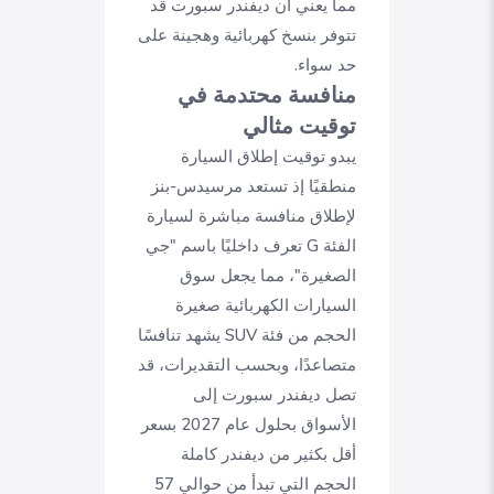
مما يعني أن ديفندر سبورت قد
تتوفر بنسخ كهربائية وهجينة على
حد سواء.
منافسة محتدمة في
توقيت مثالي
يبدو توقيت إطلاق السيارة
منطقيًا إذ تستعد مرسيدس-بنز
لإطلاق منافسة مباشرة لسيارة
الفئة G تعرف داخليًا باسم "جي
الصغيرة"، مما يجعل سوق
السيارات الكهربائية صغيرة
الحجم من فئة SUV يشهد تنافسًا
متصاعدًا، وبحسب التقديرات، قد
تصل ديفندر سبورت إلى
الأسواق بحلول عام 2027 بسعر
أقل بكثير من ديفندر كاملة
الحجم التي تبدأ من حوالي 57