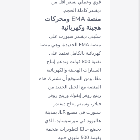
قوي وعملي بسعر أقل من
ديفندر كاملة الحجم.
منصة EMA ومحركات
هجينة وكهربائية
ستُبنى ديفندر سبورت على
منصة EMA الجديدة، وهي منصة
كهربائية بالكامل تعتمد على
تقنية 800 فولت وتدعم إنتاج
السيارات الهجينة والكهربائية
معًا، ومن المتوقع أن تشترك هذه
المنصة مع الجيل الجديد من
رينج روفر إيفوك ورينج روفر
فيلار، وسيتم إنتاج ديفندر
سبورت في مصنع JLR بمدينة
هاليوود في ميرسيسايد، الذي
يخضع حاليًا لتطويرات ضخمة
بقيمة 500 مليون جنيه