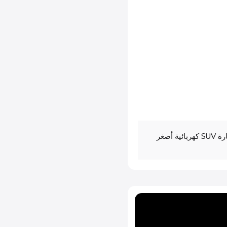
لاند روفر ديفندر سبورت 2027 سيارة SUV كهربائية أصغر