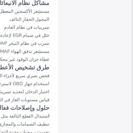
مشاكل نظام الانبعاث
مستشعر الأكسجين المعطل
المحول الحفاز التالف
تسريبات في نظام العادم
خلل في صمام EGR لإعادة تدوير غازات العادم
تسرب في نظام التبخر EVAP
مستشعر تدفق الهواء MAF غير دقيق
غطاء خزان الوقود غير محكم
طرق تشخيص الأعطال
فحص بصري سريع لأجزاء ال
استخدام جهاز OBD لاسترجاع رموز الأعطال
اختبار الدخان لتحديد تسريب
قياس مستويات الغاز في الع
حلول وإصلاحات فعال
ا
ستبدال القطع التالفة مثل
تنظيف الصمامات والمجاري الهوائية 
تحديث برمجيات وحدة التحكم