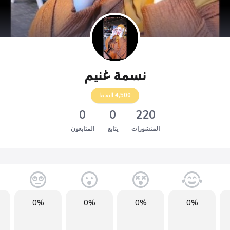
نسمة غنيم
4,500
النقاط
0
0
220
المنشورات
يتابع
المتابعون
0%
0%
0%
0%