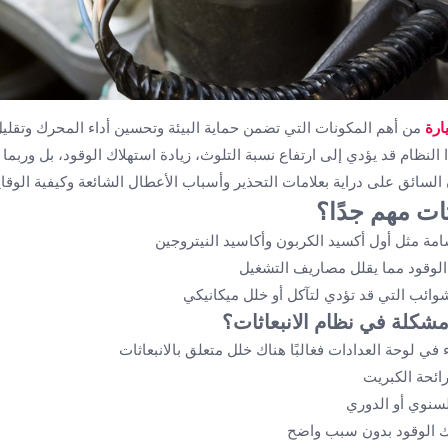
ارة
من أهم المكونات التي تضمن حماية البيئة وتحسين أداء المحرك وتقليل
لنظام قد يؤدي إلى ارتفاع نسبة التلوث، زيادة استهلاك الوقود، بل وربما
سائق على دراية بعلامات التحذير وأسباب الأعطال الشائعة وكيفية الوقاية
ثات مهم جدًا؟
امة مثل أول أكسيد الكربون وأكاسيد النيتروجين
الوقود مما يقلل مصاريف التشغيل
ائب التي قد تؤدي لتآكل أو خلل ميكانيكي
شكلة في نظام الانبعاثات؟
 لوحة العدادات فغالبًا هناك خلل متعلق بالانبعاثات
رائحة الكبريت
لسنوي أو الدوري
اك الوقود بدون سبب واضح