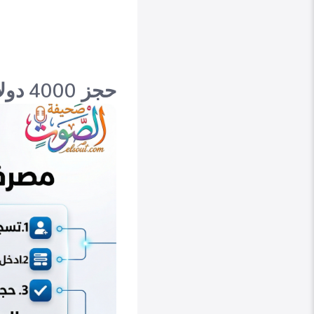
حجز 4000 دولار من مصرف ليبيا المركزي: خطوات وشروط 2025