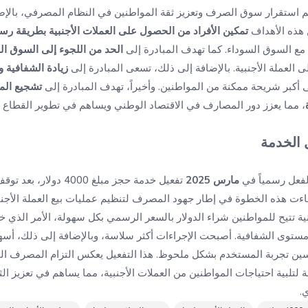
م استقرار سوق الصرف وتعزيز ثقة المواطنين في النظام المصرفي، بالإ
 هذه الأهداف
تمكين الأفراد من الحصول على العملات الأجنبية بطريقة رسم
 مع السوق السوداء. كما تهدف المبادرة إلى
الحد من اللجوء إلى السوق الم
لعملة الأجنبية. بالإضافة إلى ذلك، تسعى المبادرة إلى
زيادة الشفافية وع
أكبر شريحة ممكنة من المواطنين. وأخيراً، تهدف المبادرة إلى
تشجيع الم
، مما يعزز دور المصارف في الاقتصاد الوطني ويساهم في تطوير القطاع 
 الخدمة
لفعل رسمياً في
مارس 2025
تفعيل خدمة حجز مبلغ 000
جاءت هذه الخطوة في إطار جهود المصرف لتنظيم عمليات بيع العملة الأجنب
ة تتيح للمواطنين شراء الدولار بالسعر الرسمي بكل سهولة، الأمر الذ
توى الشفافية. أصبحت الإجراءات أكثر سلاسة، وبالإضافة إلى ذلك، أس
ن تجربة المستخدم بشكل ملحوظ. هذا التفعيل يعكس التزام المصرف ال
 لتلبية احتياجات المواطنين من العملات الأجنبية، مما يساهم في تعزيز ا
.