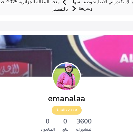
الإسكندراني الأصلية: وصفة سهلة
منحة الب
وسريعة
بالتفصيل
emanalaa
72,110
النقاط
0
0
3600
المنشورات
يتابع
المتابعون