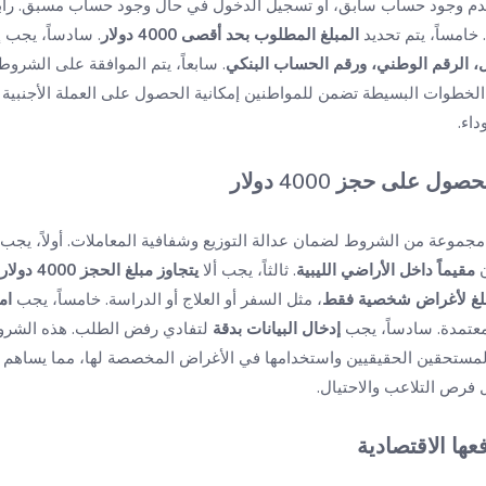
 وجود حساب سابق، أو تسجيل الدخول في حال وجود حساب مسبق. رابعاً،
 خامساً، يتم تحديد
المبلغ المطلوب بحد أقصى 4000 دولار
. سادساً، يجب 
ل، الرقم الوطني، ورقم الحساب البنكي
. سابعاً، يتم الموافقة على الشروط و
ذه الخطوات البسيطة تضمن للمواطنين إمكانية الحصول على العملة الأجنبية
اء.
على حجز 4000 دولار
جموعة من الشروط لضمان عدالة التوزيع وشفافية المعاملات. أولاً، يجب
ن
مقيماً داخل الأراضي الليبية
. ثالثاً، يجب ألا
يتجاوز مبلغ الحجز 4000 دولار
بلغ لأغراض شخصية فقط
، مثل السفر أو العلاج أو الدراسة. خامساً، يجب
ام
معتمدة. سادساً، يجب
إدخال البيانات بدقة
لتفادي رفض الطلب. هذه الشر
المستحقين الحقيقيين واستخدامها في الأغراض المخصصة لها، مما يساهم
 فرص التلاعب والاحتيال.
عها الاقتصادية