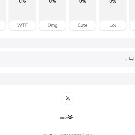
0%
0%
0%
0%
WTF
Omg
Cute
Lol
يقات
about