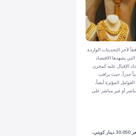
بياً في الأسعار، وذلك وفقاً لآخر التحديثات الواردة.
لتي يشهدها الاقتصاد
داد الإقبال عليه كمخزن
ً حذراً، حيث يراقب
لعوامل المؤثرة أيضاً،
مباشر أو غير مباشر على
عيار 24 بسعر 32.775 دينار كويتي، وعيار 22 بسعر 30.050 دينار كويتي،