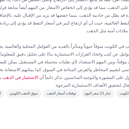
على الذهب، مما قد يؤدي إلى انخفاض الأسعار. من المهم أيضاً متابعة قرا
دة قد يقلل من جاذبية الذهب، بينما خفضها قد يزيد من الإقبال عليه. بالإض
نفط العالمية، حيث أن أي ارتفاع كبير في أسعار النفط قد يؤدي إلى زيادة
لاذات آمنة مثل الذهب.
ي الكويت سوقاً حيوياً ومتأثراً بالعديد من العوامل المحلية والعالمية.
وامل عن كثب واتخاذ القرارات الاستثمارية بناءً على تحليل دقيق للمعلومات
 مؤقتاً، ومن المهم الاستعداد لأي تقلبات محتملة في المستقبل. يمكن للم
اسي لتقييم المخاطر والفرص المتاحة في السوق. كما يمكنهم الاستعانة 
 على المشورة والتوجيه المناسبين. تذكر دائماً أن
الاستثمار في الذهب
يح
ال لتحقيق الأهداف الاستثمارية المرجوة.
لكويت
عيار 21 سعر اليوم
توقعات أسعار الذهب
سوق الذهب الكويتي
ا