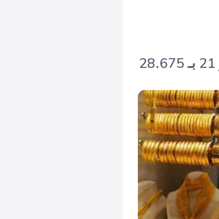
سعر الذهب اليوم الأحد 6 يوليو 2025 في الكويت: عيار 21 بـ 28.675