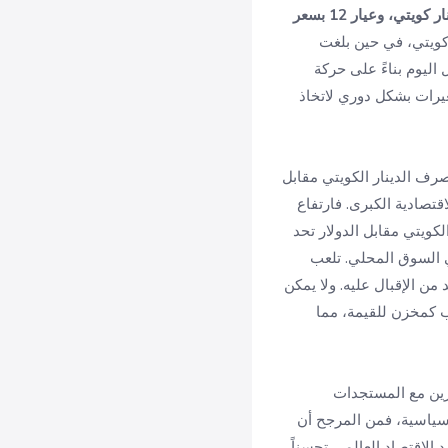
وعيار 21 بسعر 28.675 دينار كويتي، وعيار 18 بسعر 24.575 دينار كويتي، وعيار 14 بسعر 19.125 دينار كويتي، وعيار 12 بسعر
لغ 1019.600 دينار كويتي، والجنيه الذهب 229.475 دينار كويتي، في حين بلغت
 خلال اليوم بناءً على حركة
يرات بشكل دوري لاتخاذ
رف الدينار الكويتي مقابل
اقتصادية الكبرى. فارتفاع
كويتي مقابل الدولار تحد
ي السوق المحلي. تلعب
 من الإقبال عليه. ولا يمكن
ب كمخزن للقيمة، مما
رين مع المستجدات
وسياسية، فمن المرجح أن
الاقتصاد العالمي تحسناً