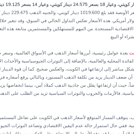
أما سعر الأونصة فقد ب
ونصة بالدولار 3337.59 دولار أمريكي. هذه الأسعار تعكس التداول الحالي في السوق، وقد تتغير
اقتصادية المستجدة. من المهم للمستهلكين والمستثمرين متابعة هذه التغ
راء أو البيع.
يت
بعدة عوامل رئيسية، أبرزها أسعار الذهب في الأسواق العالمية، وسعر ص
لفائدة المحلية والعالمية، بالإضافة إلى التوترات الجيوسياسية والأحداث ال
شكل مباشر إلى ارتفاعها في الكويت، والعكس صحيح. كما أن قوة الدينار ال
 أن ضعف الدينار يزيد من تكلفة الذهب المستورد وبالتالي يرفع أسعاره ف
يضاً، حيث أن ارتفاعها يقلل من جاذبية الذهب كملاذ آمن، بينما انخفاضها يزيد
سياسية، فالأزمات والحروب والتوترات السياسية تزيد من الطلب على الذه
يب، يتوقف المسار المتوقع لأسعار الذهب في الكويت على تفاعل المستثم
لمية. ففي حال استمرار حالة عدم اليقين الاقتصادي وتصاعد التوترات الجي
ذ آمن، مما قد يدفع الأسعار إلى الارتفاع. وعلى العكس من ذلك، إذا شهد 