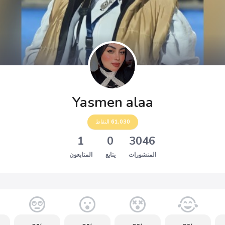
Yasmen alaa
61,030
النقاط
1
0
3046
المنشورات
يتابع
المتابعون