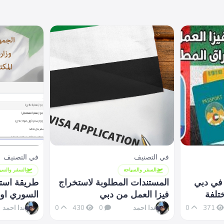
في التصنيف
في التصنيف
السفر والسياحة
السفر والسيا
 في دبي
المستندات المطلوبة لاستخراج
طريقة است
ختلفة
فيزا العمل من دبي
السوري اون
المطلوبة
ندا احمد
ندا احمد
0
430
0
0
371