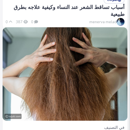
المنوعات
أسباب تساقط الشعر عند النساء وكيفية علاجه بطرق
طبيعية
menerva melad
0
387
0
في التصنيف