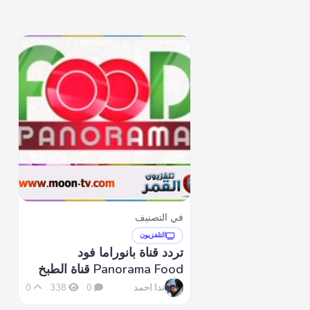
في التصنيف
التلفزيون
تردد قناة بانوراما فود
Panorama Food قناة الطبخ
الأولى
ندا احمد
0
338
0