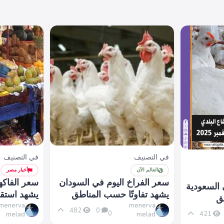
في التصنيف
في التصنيف
العالم الآن
أخبار مصر
سعر الفراخ اليوم في السودان
سعر الفاكه
 السعودية
يشهد تفاوتًا حسب المناطق
يشهد استقرا
طق
menerva
menerva
482
0
0
421
melad
melad