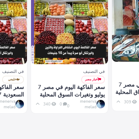
في التصنيف
في التصنيف
أخبار مصر
خليجي
سعر السمك اليوم في مصر 7
سعر الفاكهة اليوم في مصر 7
سعر الفاكه
ق المحلية
يوليو وتغيرات السوق المحلية
الأسواق الي
menerva
menerva
309
340
0
0
melad
melad