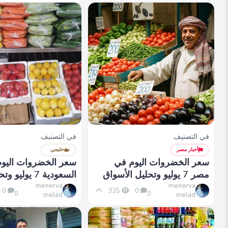
في التصنيف
في التصنيف
أخبار مصر
خليجي
سعر الخضروات اليوم في
سعر الخضروات اليو
مصر 7 يوليو وتحليل الأسواق
السعودية 7 يول
المحلية
الأسواق
menerva
menerva
0
325
0
0
0
melad
melad