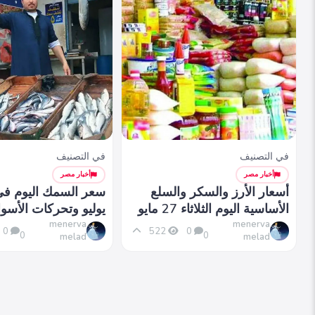
في التصنيف
في التصنيف
أخبار مصر
أخبار مصر
أسعار الأرز والسكر والسلع
الأساسية اليوم الثلاثاء 27 مايو
يوليو وتحركات الأسوا
2025
menerva
menerva
0
522
0
0
0
melad
melad