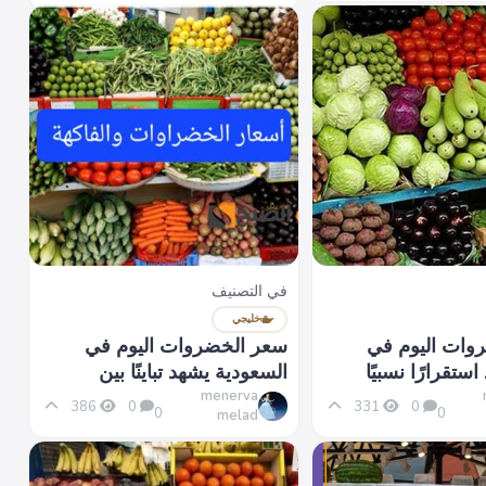
في التصنيف
خليجي
وات اليوم في
سعر الخضروات اليوم في
تقرارًا نسبيًا
السعودية يشهد تباينًا بين
المناطق
menerva
386
0
331
0
0
0
melad