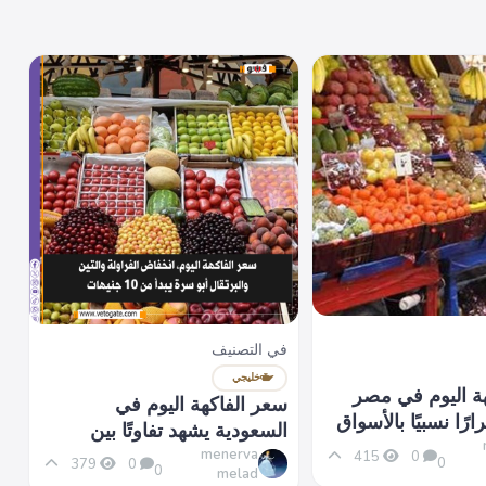
في التصنيف
خليجي
ة اليوم في مصر
سعر الفاكهة اليوم في
رًا نسبيًا بالأسواق
السعودية يشهد تفاوتًا بين
المناطق
menerva
415
0
0
379
0
0
melad