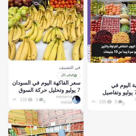
في التصنيف
العالم الآن
سعر الفاكهة اليوم في السودان
ة اليوم في
7 يوليو وتحليل حركة السوق
السعودية 7 يوليو وتفاصيل
menerva
ومية
339
0
0
335
0
melad
0