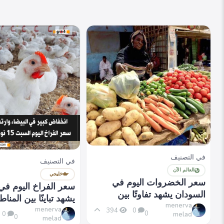
في التصنيف
في التصنيف
العالم الآن
خليجي
سعر الخضروات اليوم في
سعر الفراخ اليوم في
السودان يشهد تفاوتًا بين
يشهد تباينًا بين المنا
المناطق
menerva
menerva
394
0
0
0
melad
0
melad