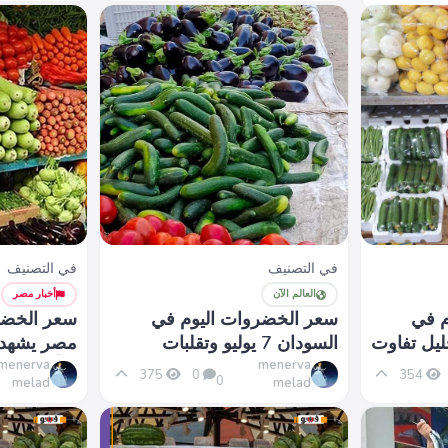
في التصنيف
في التصنيف
العالم الآن
أخبار مصر
م في
سعر الخضروات اليوم في
سعر الخضر
يو وتحليل تفاوت
السودان 7 يوليو وتقلبات
مصر يشهد اس
السوق المحلي
بالأسواق
menerva
menerva
375
0
354
0
melad
melad