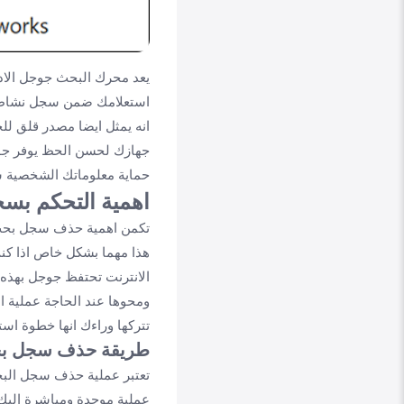
يعد محرك البحث جوجل الادا
استعلامك ضمن سجل نشاط حس
انه يمثل ايضا مصدر قلق ل
جهازك لحسن الحظ يوفر جو
حماية معلوماتك الشخصية س
اهمية التحكم بس
تكمن اهمية حذف سجل بح
هذا مهما بشكل خاص اذا كنت
الانترنت تحتفظ جوجل بهذه ا
ومحوها عند الحاجة عملية 
تتركها وراءك انها خطوة است
طريقة حذف سجل بح
تعتبر عملية حذف سجل البح
عملية موحدة ومباشرة اليك