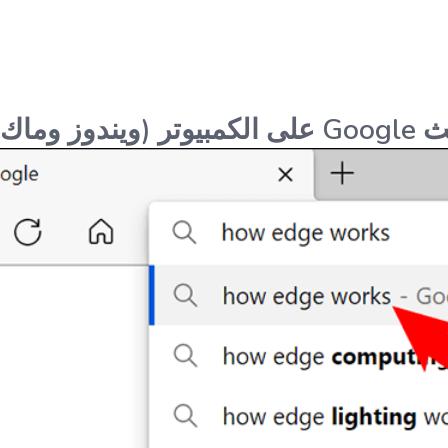
ز وماك)