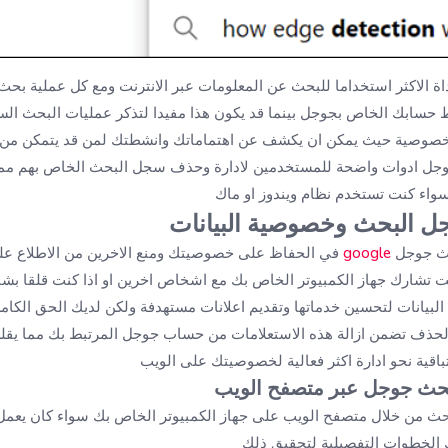
ة الاكثر استخداما للبحث عن المعلومات عبر الانترنت ومع كل عملية بحث ت
ابك الخاص بجوجل بينما قد يكون هذا مفيدا لتذكر عمليات البحث السابق
لخصوصية حيث يمكن ان يكشف عن اهتماماتك وانشطتك لمن قد يتمكن من 
جل ادوات واضحة للمستخدمين لادارة وحذف سجل البحث الخاص بهم مما
واء كنت تستخدم نظام ويندوز او ماك
جل البحث وخصوصية البيانات
ث جوجل
google
في الحفاظ على خصوصيتك ومنع الاخرين من الاطلاع عل
 تشارك جهاز الكمبيوتر الخاص بك مع اشخاص اخرين او اذا كنت قلقا بشا
لبيانات لتحسين خدماتها وتقديم اعلانات مستهدفة ولكن لديك الحق الكامل
الحذف تضمن ازالة هذه الاستعلامات من حساب جوجل المرتبط بك مما يقلل
باقية نحو ادارة اكثر فعالية لخصوصيتك على الويب
ث جوجل عبر متصفح الويب
ث من خلال متصفح الويب على جهاز الكمبيوتر الخاص بك سواء كان يعمل ب
 الخطوات التفصيلية لتحقيق ذلك