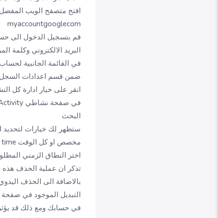
افتح متصفح الويب المفضل 
myaccountgooglecom
قم بتسجيل الدخول الى حسا
البريد الالكتروني وكلمة الم
في القائمة الجانبية لحساب جوجل 
ضمن قسم اعدادات السجل History settings ابحث عن خيار نشاطي على الويب وفي التطبيقات  & App Activity
انقر على خيار ادارة كل النشاط على الوي
البحث
ستظهر لك خيارات لتحديد ا
مخصص او كل الوقت All time
اختر النطاق الزمني المطلوب
تذكر ان عملية الحذف هذه نها
بالاضافة الى الحذف اليدو
التبديل الموجود في صفحة 
في حسابك ومع ذلك قد يؤث