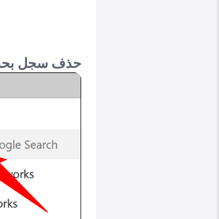
حذف سجل بحث Google على الكمبيوتر (ويندو