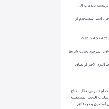
رئيسية بالذهاب الى
خال اسم المستخدم او
في صفحة نشاطي My Activity ستجد خيارات للبحث عن نشاط معين او حذفه انقر على زر حذف Delete الموجود بجانب شريط
ليوم الاخير او نطاق
 او دائم من خلال مفتاح
مليات البحث المستقبلية
ل استغرق بضع دقائق