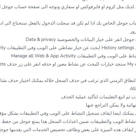
لديك مثل كروم او فايرفوكس او سفاري وتوجه الى صفحة حساب جوجل ال
ب جوجل الخاص بك اذا لم تكن قد سجلت الدخول بالفعل ستحتاج الى اد
رور
انقر على خيار البيانات والخصوصية Data & privacy
Web
ب وفي التطبيقات Manage all Web & App Activity
لنطاق الزمني الذي ترغب في حذف السجل خلاله يمكنك اختيار حذف نشاط ا
 ثم اتبع التعليمات لتأكيد عملية الحذف
ئية ولا يمكن التراجع عنها
ي يمكنك ايضا ايقاف تسجيل النشاط على الويب وفي التطبيقات بشكل مؤقت
نشاط الويب والتطبيقات ضمن اعدادات السجل هذا يمنع جوجل من حفظ ع
ر ايقاف هذه الميزة على بعض وظائف تخصيص الخدمات التي يقدمها جوج