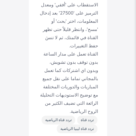
الاستقطاب على 'أفقي' ومعدل
الترميز على '27500' بعد إدخال
المعلومات، اختر 'بحث' أو
'مسح'، وانتظر قليلاً حتى تظهر
القناة في قائمتك، ثم لا تنسَ
حفظ التغييرات.
القناة تعمل على مدار الساعة
بدون توقف بدون تشويش،
وبدون اي اشتركات كما تعمل
بالمجاني تماما على نقل جميع
المباريات والدوريات المختلفة
مع توضيح الاستوديهات التحليلة
الرائعة التي تضيف الكثير من
الروح الرياضية.
تردد قناة
تردد قناة الرياضية
تردد قناة ليبيا الرياضية