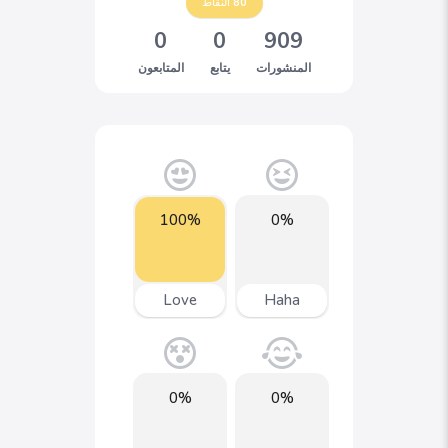
80
النقاط
0
0
909
المنشورات
يتابع
المتابعون
100%
0%
Love
Haha
0%
0%