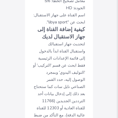
معامل تصحيح الخطأ:
5/6
الجودة:
HD
اسم القناة على جهاز الاستقبال:
ابحث عن "libya sport".
كيفية إضافة القناة إلى
جهاز الاستقبال لديك
لتحديث جهاز استقبالك
واستقبال القناة ابدأ بالدخول
إلى قائمة الإعدادات الرئيسية
فقط ابحث عن قسم 'التركيب' أو
'التوليف اليدوي' وبمجرد
الوصول إليه، حدد القمر
الصناعي نايل سات كما ستحتاج
بعد ذلك إلى إدخال بيانات أحد
الترددين الجديدين (11766
للقناة العادية أو 12303 للقناة
عالية الدقة)، مع التأكد من ضبط