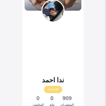
ندا احمد
80
النقاط
0
0
909
المنشورات
يتابع
المتابعون