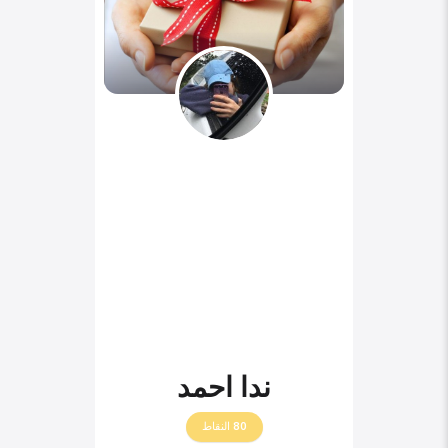
ندا احمد
80
النقاط