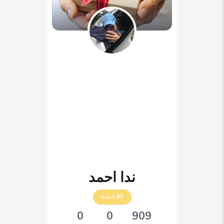
ندا احمد
80
النقاط
0
0
909