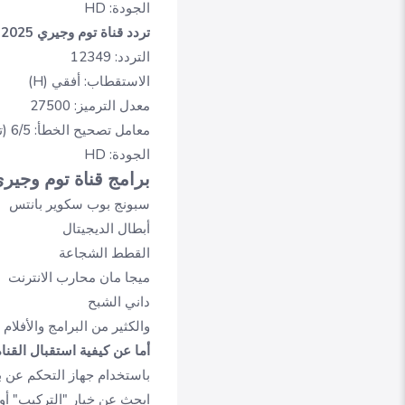
الجودة:
HD
تردد قناة توم وجيري 2025 على عرب سات (HD):
التردد:
12349
الاستقطاب:
أفقي (H)
معدل الترميز:
27500
معامل تصحيح الخطأ:
6/5 (تأكد من إدخال هذا المعامل كما هو محدد)
الجودة:
HD
برامج قناة توم وجير
سبونج بوب سكوير بانتس
أبطال الديجيتال
القطط الشجاعة
ميجا مان محارب الانترنت
داني الشبح
والكثير من البرامج والأفلام 
أما عن كيفية استقبال القناة 
باستخدام جهاز التحكم عن بعد 
ابحث عن خيار "التركيب" أو "Installation