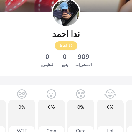
ندا احمد
80
النقاط
0
0
909
المنشورات
يتابع
المتابعون
0%
0%
0%
0%
WTF
Omg
Cute
Lol