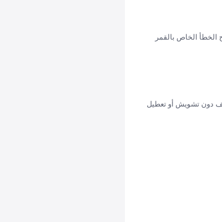
 (أفقي/H)، معدل الترميز (27500)، ومعامل تصحيح الخطأ الخاص بالقمر
وقف دون تشويش أو تعطيل