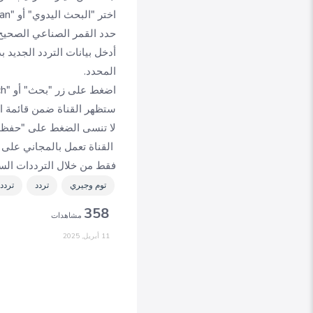
اختر "البحث اليدوي" أو "Manual Scan".
حدد القمر الصناعي الصحيح
المحدد.
اضغط على زر "بحث" أو "Search" وانتظر حتى يكتمل البحث.
ستظهر القناة ضمن قائمة الق
لا تنسى الضغط على "حفظ" أو "Save" لتثبيت القناة ف
القناة تعمل بالمجاني على 
فقط من خلال الترددات الس
توم وجيري
تردد
تردد 
358
مشاهدات
11 أبريل, 2025