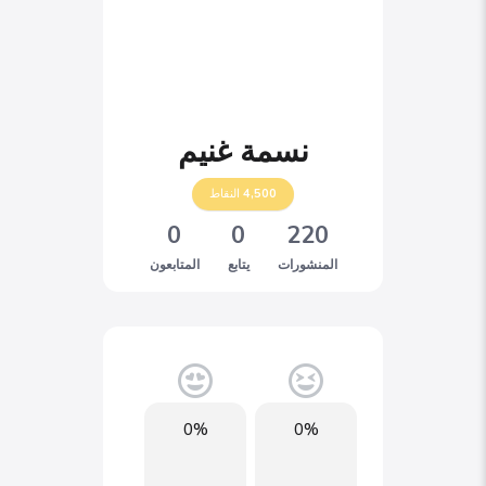
نسمة غنيم
4,500
النقاط
0
0
220
المنشورات
يتابع
المتابعون
0%
0%