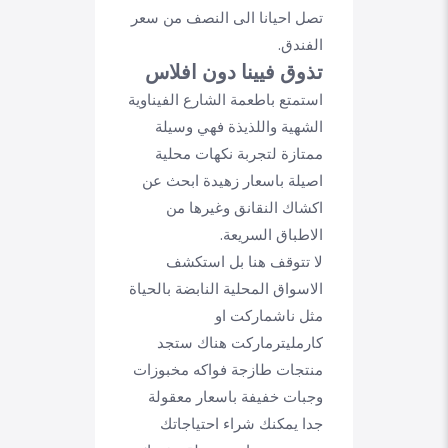
تصل احيانا الى النصف من سعر
الفندق.
تذوق فيينا دون افلاس
استمتع باطعمة الشارع الفيناوية
الشهية واللذيذة فهي وسيلة
ممتازة لتجربة نكهات محلية
اصيلة باسعار زهيدة ابحث عن
اكشاك النقانق وغيرها من
الاطباق السريعة.
لا تتوقف هنا بل استكشف
الاسواق المحلية النابضة بالحياة
مثل ناشماركت او
كارمليترماركت هناك ستجد
منتجات طازجة فواكه مخبوزات
وجبات خفيفة باسعار معقولة
جدا يمكنك شراء احتياجاتك