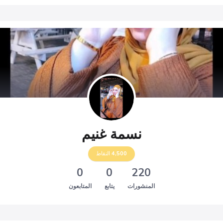
نسمة غنيم
4,500
النقاط
0
0
220
المنشورات
يتابع
المتابعون