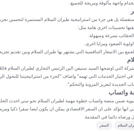
دام واجهة مألوفة ومريحة للجميع.
ر
تي منفصلة بل هي جزء من استراتيجية طيران السلام المستمرة لتحسين تجر
قتها تحسينات اخرى هامة مثل:
لحقائب بسرعة وسهولة.
ولوية الصعود ومزايا اخرى.
مع بين الاسعار التنافسية التي يشتهر بها طيران السلام وبين تقديم تجر
ام
ركة التي اوضحها السيد ستيفن الين الرئيس التجاري لطيران السلام قائل
 في اختيار الخدمات التي تهمه" واضاف "كجزء من استراتيجيتنا للتحول ال
 الجديدة لتعزيز المرونة والتحكم".
ة واتساب
يوية ضمن منصة واتساب خطوة مهمة لطيران السلام نحو تبني احدث الحلول
انها تؤكد على ان السفر الاقتصادي يمكن ان يكون ايضا سفرا ذكيا ومريح
 ورضاه دائما في المقدمة.
ان السلام
السفر