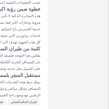
تجنب التعقيدات التقنية
استخ
خطوة ضمن رؤية اكب
هذه المبادرة الذكية لا تأ
مرونة وخيارات اكبر فقد سب
خدمة اكسبرس باج
لتسليم ا
خدمات برايورتي
التي تمنح ا
كل هذه الجهود تهدف الى الج
كلمة من طيران السل
يعكس هذا التوجه فلسفة الش
بان للمسافر الحرية الكاملة
على العميل مثل خدمة واتساب
مستقبل السفر بلمس
يمثل دمج هذه الخدمات الح
المسافر بشكل مباشر وعملي 
الرقمي مع وضع راحة العميل
طيران السلام العماني
طير