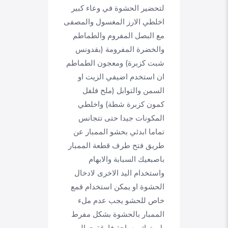
لتحضير الحشوة في وعاء كبير
اخلطي الارز المغسول والمصفى
مع البصل المفروم والطماطم
والخضرة المفرومة (بقدونس
شبت كزبرة) ومعجون الطماطم
ان استخدم اضيفي الزيت او
السمن والتوابل (ملح فلفل
كمون كزبرة شطة) واخلطي
المكونات جيدا حتى تتجانس
تماما ابدئي بحشو الممبار عن
طريق فتح طرف قطعة الممبار
باصبعيك السبابة والابهام
واستخدام اليد الاخرى لادخال
الحشوة او يمكن استخدام قمع
خاص للحشو يجب عدم ملء
الممبار بالحشوة بشكل مفرط