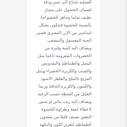
العملية تحتاج الى صبر ودقة
لضمان الحصول على ممبار
نظيف تماما وجاهز للحشو اما
بالنسبة للحشوة فتتكون بشكل
اساسي من الارز المصري قصير
الحبة المغسول والمصفى
ويضاف اليه كمية وفيرة من
الخضروات المفرومة ناعما مثل
البصل والطماطم والبقدونس
والشبت والكزبرة الخضراء ويتبل
المزيج بالملح والفلفل الاسود
والكمون والكزبرة الجافة وربما
القليل من الشطة حسب الرغبة
ويضاف اليه زيت نباتي او سمن
لاعطاء لمعة وطراوة للحشوة
البعض يضيف قليلا من معجون
الطماطم لتعزيز اللون والنكهة