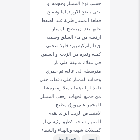
حسب نوع الممبار وحجمه او
حتى ينضج الارز تماما وتصبح
قطعة الممبار طرية عند الضغط
عليها بعد ان ينضج الممبار
ارفعيه من ماء السلق وصفيه
جيدا واتركيه يبرد قليلا سخني
كمية وفيرة من الزيت او السمن
في مقلاة عميقة على نار
متوسطة الى عالية ثم حمري
وحدات الممبار على دفعات حتى
تاخذ لونا ذهبيا جميلا ومقرمشا
من جميع الجهات ارفعي الممبار
المحمر على ورق مطبخ
لامتصاص الزيت الزائد يقدم
الممبار ساخنا كطبق رئيسي او
كمقبلات شهية وبالهناء والشفاء
الممبار
حشو الممبار