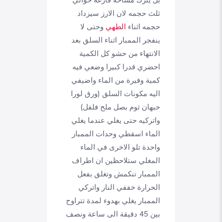
بل يترك مساحة فارغة حوالي
ثلث حجمه لان الارز سيزداد
حجمه اثناء
الطهي
وحتى لا
ينفجر الممبار اثناء السلق بعد
الانتهاء من حشو كل الكمية
احضري قدرا كبيرا وضعي فيه
كمية وفيرة من الماء واضيفي
اليه مكونات السلق (ورق لورا
حبهان ثوم بصل ملح فلفل)
واتركيه حتى يغلي عندما يغلي
الماء اسقطي وحدات الممبار
واحدة تلو الاخرى في الماء
المغلي ستلاحظين ان اطراف
الممبار تنكمش وتغلق بفعل
الحرارة خففي النار واتركي
الممبار يغلي بهدوء لمدة تتراوح
بين 45 دقيقة الى ساعة ونصف