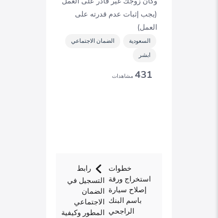
وكان زوجك غير قادر على العمل
(يجب إثبات عدم قدرته على
العمل)
السعودية
الضمان الاجتماعي
ابشر
431
مشاهدات
خطوات
رابط
استخراج ورقة
التسجيل في
إصلاح سيارة
الضمان
باسم البنك
الاجتماعي
الراجحي
المطور وكيفية