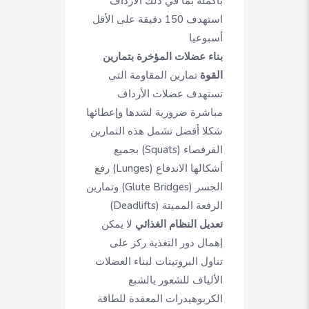
بأكمله بما في ذلك الأرداف
استهدف 150 دقيقة على الأقل
أسبوعيا
بناء عضلات المؤخرة بتمارين
القوة
تمارين المقاومة التي
تستهدف عضلات الأرداف
مباشرة ضرورية لشدها وإعطائها
شكلا أفضل تشمل هذه التمارين
القرفصاء (Squats) بجميع
أشكالها الاندفاع (Lunges) رفع
الجسر (Glute Bridges) وتمارين
الرفعة المميتة (Deadlifts)
تعديل النظام الغذائي
لا يمكن
إهمال دور التغذية ركز على
تناول البروتينات لبناء العضلات
الألياف للشعور بالشبع
الكربوهيدرات المعقدة للطاقة