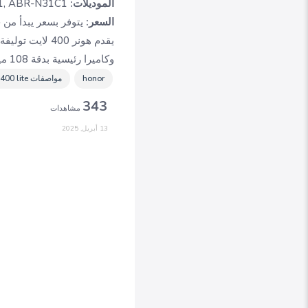
الموديلات:
ABR-NX1, ABR-N31C1
السعر:
يتوفر بسعر يبدأ من حوالي 299.90 يورو أو 249.99 جنيه إسترليني، م
وكاميرا رئيسية بدقة 108 ميجابكسل، وبطارية جيدة، كل ذلك بسعر تنافسي يجعله خيارا يستحق التفكير في الفئة المتوسطة
honor
مواصفات honor 400 lite
343
مشاهدات
13 أبريل, 2025