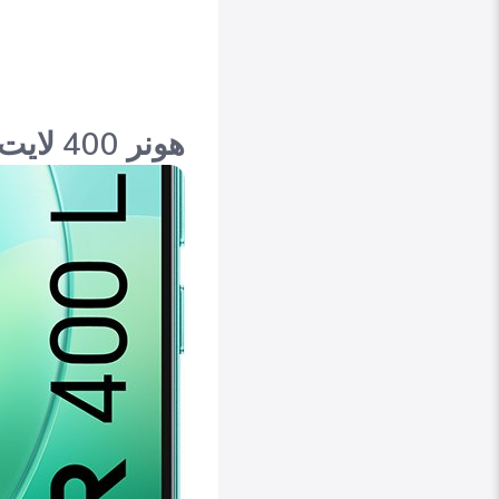
هونر 400 لايت Honor 400 Lite نحافة فائقة وكاميرا 108 ميجابكسل