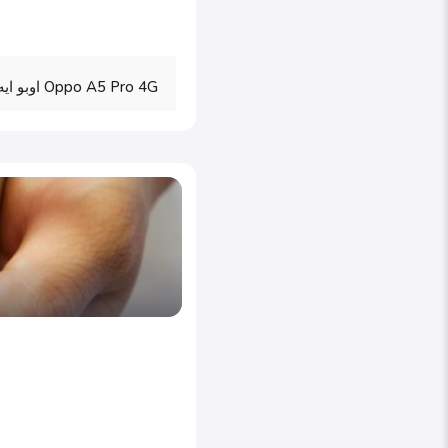
Oppo A5 Pro 4G اوبو ايه 5 طاقة لا تنتهي لشبكات الجيل الرابع