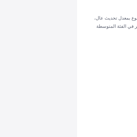
بين التصميم النحيف والأنيق، وشاشة AMOLED فائقة السطوع بمعدل تحديث عال،