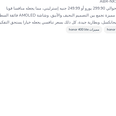
ما يجعله منافسا قويا
يقدم هونر 400 لايت توليفة مميزة تجمع 
مميزات honor 400 lite