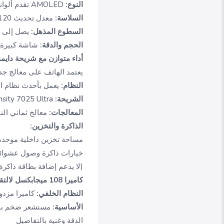
النوع:
AMOLED تقدم ألوانا غنية ونابضة بالحياة
السلاسة:
معدل تحديث 120 هرتز لتجربة تصفح ولعب سلسة للغاية
السطوع المذهل:
يصل إلى 3500 شمعة كحد أقصى، وهو رقم قياسي يضمن وضوحا استثنائيا حتى تحت أشعة الشمس المباشرة
الحجم والدقة:
شاشة كبيرة بقياس 6.7 بوصة بدقة Full HD+ (1080 × 2412 بكسل) و
أداء متوازن مع شريحة داي
يعتمد الهاتف على معالج جدي
النظام:
يعمل بأحدث نظام اندرويد 15 مع واجهة هو
الشريحة:
Mediatek Dimensity 7025 Ultra بتقنية 6 نانومتر
المعالجات:
معالج ثماني النواة (2x2.5 GHz Cortex-A78 & 6x2.0 GHz Cortex-A55) ومعالج ر
الذاكرة والتخزين:
مساحة تخزين داخلية موحدة تبلغ 256 ج
خيارات ذاكرة وصول عشوائي (رام) 8 جيجابايت أ
(لا يدعم إضافة بطاقة ذاكرة
كاميرا 108 ميجابكسل لالتقاط أدق التفاصيل
النظام الخلفي:
كاميرا مزدو
الأساسية:
الدقة وغنية بالتفاصيل