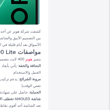
الأسواق بعد أيام قليلة في
مواصفات Honor 400 Lite
يتميز
هونر
400 لايت بتصميمه اللافت للنظر:
النحافة والخفة:
الحمل والاستخدام
مرونة الشرائح:
نفس الوقت)
الحماية:
حاصل على شهادة IP65 لمقاومة الغبار ورشقات الماء منخفضة الضغط، مما يوفر حماية إضافية في الاستخدام الي
شاشة AMOLED تخطف الأنفاس بسطوع قياسي
تعد الشاشة أحد أقوى نقاط 