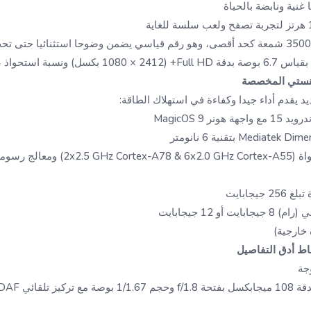
نسبة استحواذ عالية تبلغ حوالي 89.9%
منستي المخصصة
د يقدم أداء جيدا وكفاءة في استهلاك الطاقة:
نر MagicOS 9
سوميات IMG BXM-8-256
يجابايت
و 12 جيجابايت
 خارجية)
جة