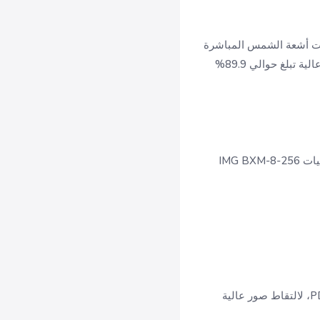
مستشعر ضخم بدقة 108 ميجابكسل بفتحة f/1.8 وحجم 1/1.67 بوصة مع تركيز تلقائي PDAF، لالتقاط صور عالية