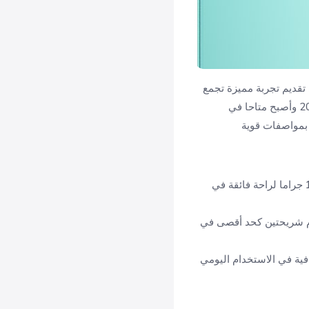
ر 400 لايت، وهو جهاز يهدف إلى تقديم تجربة مميزة تجمع
بين التصميم الأنيق والشاشة المبهرة وقدرات التصوير العالية، تم الإعلان عنه في الثالث من أبريل 2025 وأصبح متاحا في
 بمواصفات قوية
يأتي بأبعاد 161 × 74.6 × 7.3 ملم فقط، مما يجعله نحيفا جدا، مع وزن خفيف يبلغ 171 جراما لراحة فائقة في
 eSIM المدمجة (يمكن استخدام شريحتين كحد أقصى في