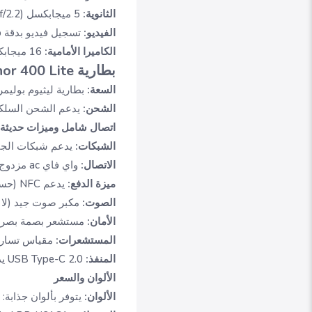
الثانوية:
5 ميجابكسل (f/2.2) للتصوير بزاوية فائقة الاتساع
الفيديو:
تسجيل فيديو بدقة 1080p بمعدل 30 إطارا في الثانية
الكاميرا الأمامية:
16 ميجابكسل لالتقاط صور سيلفي جيدة، تدعم تصوير فيديو 1080p
بطارية Honor 400 Lite تدوم طويلا وشحن عملي
السعة:
بطارية ليثيوم بوليمر بسعة جي
الشحن:
يدعم الشحن السلكي بقد
اتصال شامل وميزات حديثة
الشبكات:
يدعم شبكات الجيل
الاتصال:
واي فاي ac مزدوج النطاق، بلوتوث 5.3، GPS شامل
ميزة الدفع:
يدعم NFC (حسب السوق والمنطقة)
الصوت:
مكبر صوت جيد (لا يوجد منفذ 5
الأمان:
مستشعر بصمة بصري
المستشعرات:
مقياس تسارع
المنفذ:
USB Type-C 2.0 يدعم OTG
الألوان والسعر
الألوان:
يتوفر بألوان جذابة