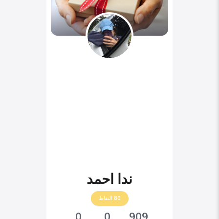
ندا احمد
80
النقاط
0
0
909