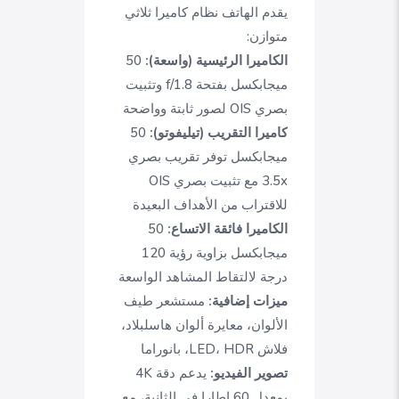
يقدم الهاتف نظام كاميرا ثلاثي
متوازن:
الكاميرا الرئيسية (واسعة):
50
ميجابكسل بفتحة f/1.8 وتثبيت
بصري OIS لصور ثابتة وواضحة
كاميرا التقريب (تيليفوتو):
50
ميجابكسل توفر تقريب بصري
3.5x مع تثبيت بصري OIS
للاقتراب من الأهداف البعيدة
الكاميرا فائقة الاتساع:
50
ميجابكسل بزاوية رؤية 120
درجة لالتقاط المشاهد الواسعة
ميزات إضافية:
مستشعر طيف
الألوان، معايرة ألوان هاسلبلاد،
فلاش LED، HDR، بانوراما
تصوير الفيديو:
يدعم دقة 4K
بمعدل 60 إطارا في الثانية، مع