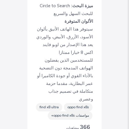
ميزة البحث:
Circle to Search
للبحث السهل والسريع
الألوان المتوفرة
سيتوفر هذا الهاتف الأنيق بألوان
الأسود، الأزرق، الأبيض، والوردي
يعد هذا الإصدار من اوبو فايند
اكس 8 خيارا ممتازا
للمستخدمين الذين يفضلون
الهواتف المدمجة دون التضحية
بالأداء القوي أو جودة الكاميرا أو
عمر البطارية، مقدما حزمة
متكاملة في تصميم جذاب
وعصري
find x8 ultra
oppo find x8s
مواصفات oppo find x8s+
366
مشاهدات