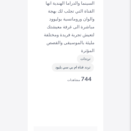
السينما والدراما الهندية انها
القناة التي تجلب لك بهجة
والوان ورومانسية بوليوود
مباشرة الى غرفة معيشتك
لتعيش تجربة فريدة ومختلفة
مليئة بالموسيقى والقصص
المؤثرة
ترددات
تردد قناة ام بي سي بليود
744
مشاهدات