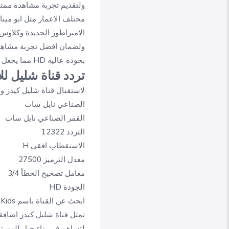
ولتقديم تجربة مشاهدة ممتع
الامبراطور الجديدة وكلاوس
ولضمان افضل تجربة مشاهدة
بجودة عالية HD مما يجعل متابعة الافلام والبرامج اكثر متعة وجاذبية
تردد قناة شليل لل
لاستقبال قناة شليل كيدز و
الصناعي نايل سات
القمر الصناعي نايل سات
التردد 12322
الاستقطاب افقي H
معدل الترميز 27500
معامل تصحيح الخطأ 3/4
الجودة HD
ابحث عن القناة باسم Shelail Kids على قائمة القنوات في جهاز الرسيفر الخاص بك
تمثل قناة شليل كيدز اضافة
لتساهم في بناء جيل المستقب