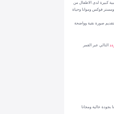
ية كبيرة لدى الاطفال من
بل وعائلة آدامز وتوي ستوري 4 والحياة السرية للحيوانات الاليفة 2 وكوكو ومستر فوكس وموانا وحياة
قديم صورة نقية وواضحة
ردد
التالي عبر القمر
 بجودة عالية ومجانا