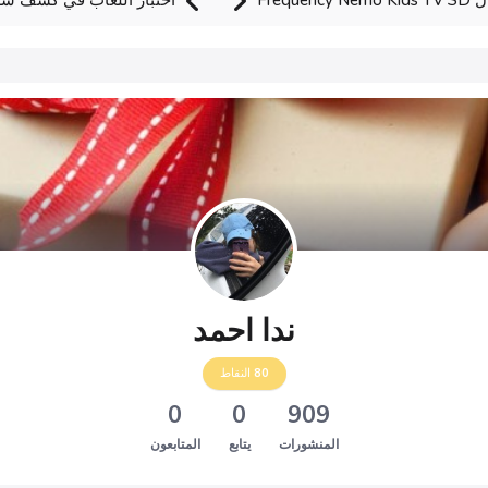
Freq
اختبار اللعاب في كشف سرط
ندا احمد
80
النقاط
0
0
909
المنشورات
يتابع
المتابعون