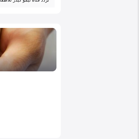
تردد قناة نيمو كيدز للأطفال uency Nemo Kids TV SD