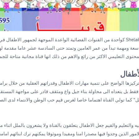
تعتبر قناة شليل كيدز Shelail Kids كواحدة من القنوات الفضائية الواعدة الموجهة لجمهور ا
سعة ومهمة تبدأ من عمر العامين وتمتد حتى السادسة عشر عاما مقدمة له
محتوى التعليمي الاكثر من رائع والاهم من ذلك انها قناة مجانية متاحة للج
أطفال
 تركيزها الواضح على تنمية مهارات الاطفال وقدراتهم العقلية من خلال ب
ة فقط بل يتعداه الى محاولة بناء جيل واع ومثقف قادر على مواجهة المست
ل" كما تولي القناة اهتماما خاصا لغرس قيم حب الوطن والانتماء لدى الص
يه والتعليم والقيم جعل الاطفال يتعلقون بالقناة ولا يشعرون بالملل اثناء 
الامور الذين وجدوا فيها مصدرا امنا ومفيدا وموثوقا يمكنهم ترك ابنائهم ام