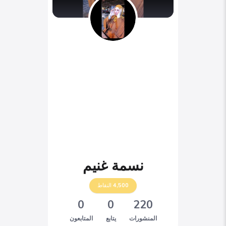
نسمة غنيم
4,500
النقاط
0
0
220
المنشورات
يتابع
المتابعون