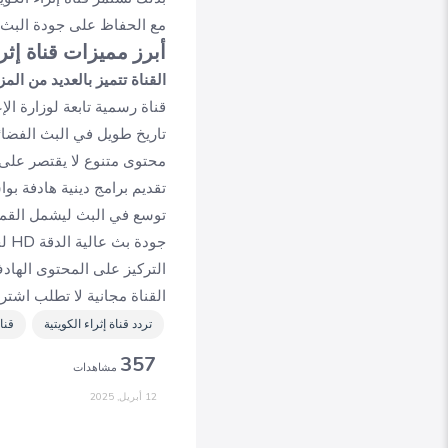
مع الحفاظ على جودة البث ال
أبرز مميزات قناة إثرا
القناة تتميز بالعديد من المز
قناة رسمية تابعة لوزارة ال
تاريخ طويل في البث الفضائي 
محتوى متنوع لا يقتصر على 
تقديم برامج دينية هادفة بو
توسع في البث ليشمل القم
جودة بث عالية الدقة HD لجميع برامجها لتجربة مشاهدة أفضل
التركيز على المحتوى الهادف
القناة مجانية لا تطلب اشت
تردد قناة إثراء الكويتية
قناة
357
مشاهدات
12 أبريل, 2025