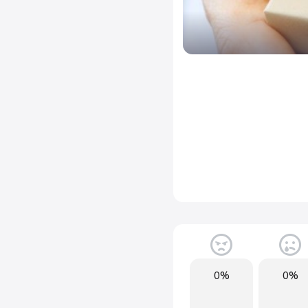
0%
0%