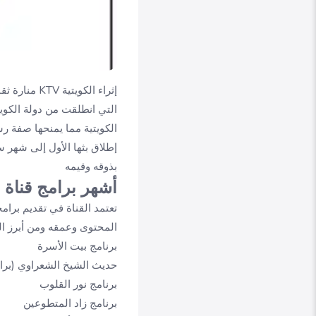
إثراء الكويتية KTV منارة ثقافية ودينية عريقة تبث بجودة HD حيث
التي انطلقت من دولة الكويت
الكويتية مما يمنحها صفة رس
بذوقه وقيمه
أشهر برامج قناة إث
تعتمد القناة في تقديم برام
المحتوى وعمقه ومن أبرز الب
برنامج بيت الأسرة
حديث الشيخ الشعراوي (برام
برنامج نور القلوب
برنامج زاد المتطوعين