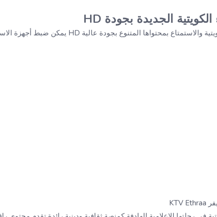
الكويتية الجديدة بجودة HD
تمتاع بمحتواها المتنوع بجودة عالية HD يمكن ضبط أجهزة الاستقبال على
KTV 
تية في رحلتها الإعلامية الهادفة كمنصة ثقافية ودينية رائدة تقدم محتوى را