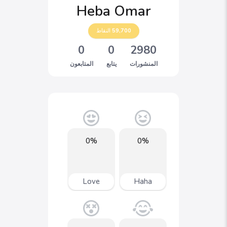
Heba Omar
59,700
النقاط
0
0
2980
المنشورات
يتابع
المتابعون
0%
0%
Love
Haha