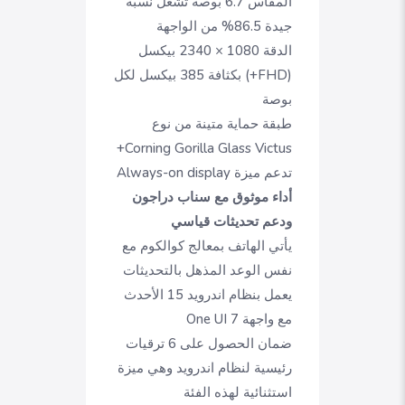
المقاس 6.7 بوصة تشغل نسبة
جيدة 86.5% من الواجهة
الدقة 1080 × 2340 بيكسل
(FHD+) بكثافة 385 بيكسل لكل
بوصة
طبقة حماية متينة من نوع
Corning Gorilla Glass Victus+
تدعم ميزة Always-on display
أداء موثوق مع سناب دراجون
ودعم تحديثات قياسي
يأتي الهاتف بمعالج كوالكوم مع
نفس الوعد المذهل بالتحديثات
يعمل بنظام اندرويد 15 الأحدث
مع واجهة One UI 7
ضمان الحصول على 6 ترقيات
رئيسية لنظام اندرويد وهي ميزة
استثنائية لهذه الفئة