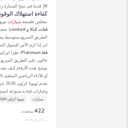
38 قدما في منح السيارة رشاقة لافتة وسهولة في المناورة حتى في الأماكن الضيقة
كفاءة استهلاك الوقو
تنعكس فلسفة
سيارات
تويو
فئات XLE و Limited:
لتر إذا لزم الأمر للسوق ال
فئة Platinum:
غالون على الطريق السريع بمتوسط مجت
أو للأداء الرياضي المفعم با
تقدم
وخيارات قيادة متنوعة لتمنح
سيارات
تويوتا كراون 2026
422
مشاهدات
12 أبريل, 2025