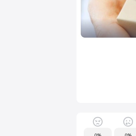
0%
0%