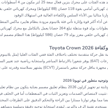
ازنا مثاليا بين الأداء السلس والكفاءة العالية في استهلاك الوقود
 أداء أكثر قوة وإثارة تأتي فئة بلاتينوم مزودة بنظام هايبرد ماكس المتط
حصان (61 كيلوواط) ومحرك كهربائي خلفي معزز يولد 79 حصان (586 كيلو
Toyota Crow
مة نقل حركة متقدمة تختلف باختلاف الفئة ففي الفئات العليا (مثل بلاتينوم
أوتوماتيكي مباشر بست سرعات (6AT) يوفر شعورا بالارتباط المباشر واستجابة رياضية عند ت
(مثل XLE و Limited) فتأتي مجهزة بناقل حركة متغير باستمرار (ECVT)
وجيه متطور في تويوتا 2026
لضمان تجربة قيادة مريحة وثابتة تم تجهيز كراون 2026 بنظام تعليق مصمم بعناية
بيت لامتصاص الصدمات وتعزيز الثبات في المنعطفات أما في الخلف فيو
 مما يوفر توازنا ممتازا بين الراحة والتحكم الدقيق على الطرقات المختل
نظام توجيه كهربائي (EPS) يستخدم تقنية الرف والترس ليقدم استجابة توجيه دقيقة وسلسة ويس