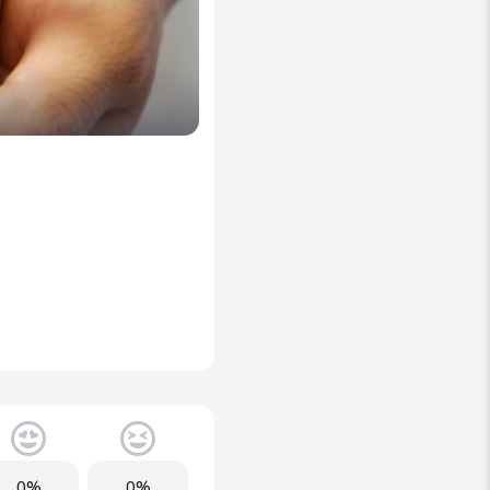
0%
0%