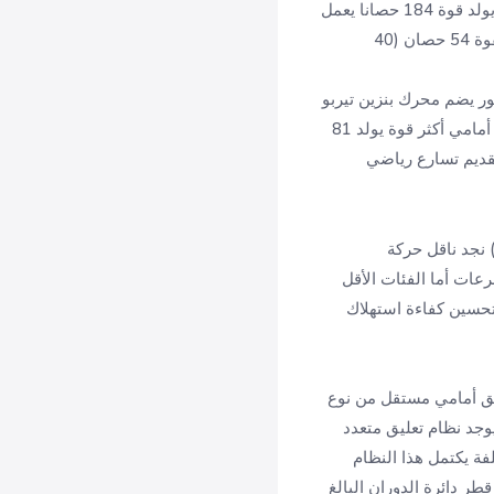
تعتمد هذه الفئات على محرك بنزين فعال سعة 25 لتر مكون من 4 أسطوانات يولد قوة 184 حصانا يعمل
هذا المحرك بتناغم مع محرك كهربائي أمامي بقوة 118 حصان (88 كيلوواط) ومحرك كهربائي خلفي بقوة 54 حصان (40
ور يضم محرك بنزين تيربو
سعة 24 لتر مكون من 4 أسطوانات يولد قوة مذهلة تبلغ 264 حصانا يعمل بالتكامل مع محرك كهربائي أمامي أكثر قوة يولد 81
واط) هذا النظام مصمم لتقديم تسارع رياضي
) نجد ناقل حركة
غيير السرعات أما الفئات الأقل
 يشتهر بسلاسته وقدرته على تحسين كفاءة استهلاك
 يتكون من نظام تعليق أمامي مستقل من نوع
جد نظام تعليق متعدد
فة يكتمل هذا النظام
اهم قطر دائرة الدوران البالغ