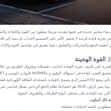
اصل تويوتا كراون 2026 إرساء معايير جديدة في فئتها مقدمة مزيجا متطورا من القوة والكفاءة
ن تجربة قيادة فريدة لا يقتصر الأمر على التصميم الجذاب بل يمتد إلى ق
 أنظمة الدفع والمحركات والتعليق دعونا نتعمق في تفاصيل القوة والأداء
 2026 السائق القدرة على تكييف تجربة القيادة لتناسب تفضيلاته وظروف الطريق من
للاستجابة الرياضية بالإضافة إلى وضع EV المميز الذي يسمح بالقيادة باستخدام الطاقة ا
يعزز الهدوء ويقلل الانبعاثات وما يميز كراون 2026 هو اعتمادها نظام الدفع الرباعي ب
 أكبر عند القيادة على مختلف أنواع الطرقات والظروف الجوية
نة لكل أسلوب
متطورين لتلبية احتياجات مختلفة