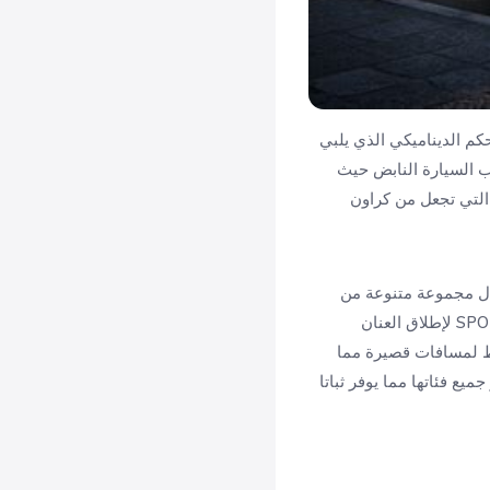
 والتحكم الديناميكي الذي يلبي
لب السيارة النابض حيث
 التي تجعل من كراون
 خلال مجموعة متنوعة من
أوضاع القيادة تشمل Eco لتحقيق أقصى كفاءة في استهلاك الوقود و NORMAL للتوازن اليومي و SPORT لإطلاق العنان
لكهربائية فقط لمسافات قصيرة مما
شكل قياسي عبر جميع فئاتها مما يوفر ثباتا