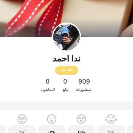
ندا احمد
80
النقاط
0
0
909
المنشورات
يتابع
المتابعون
0%
0%
0%
0%