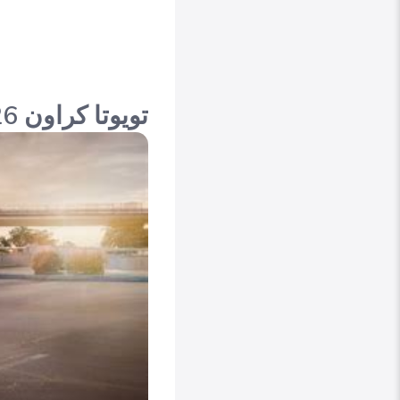
تويوتا كراون 2026 Toyota Crown القوة الهجينة بتكنولوجيا متطورة