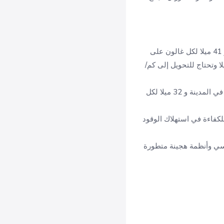
تحقق هذه الفئات أرقاما ممتازة تبلغ حوالي 42 ميلا لكل غالون داخل المدينة و 41 ميلا لكل غالون على
 تختلف قليلا وتحتاج للتحويل إلى كم/
نظرا لتركيزها الأكبر على الأداء تحقق هذه الفئة كفاءة تبلغ حوالي 29 ميلا لكل غالون في المدينة و 32 ميلا لكل
ية القصوى للكفاءة في استهلاك الوقود
اعي قياسي وأنظمة هجينة متطورة