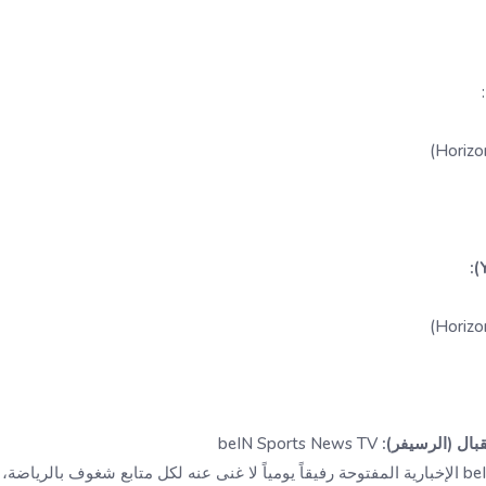
بال (الرسيفر):
beIN Sports News TV
تبقى قناة beIN Sports News الإخبارية المفتوحة رفيقاً يومياً لا غنى عنه لكل متابع شغوف بالري