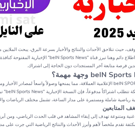
وقف، حيث تتلاحق الأحداث والنتائج والأخبار بسرعة البرق، يبحث الملايي
موثوق وشامل يبقيهم على اطلاع دائم وهنا تبرز قناة "N Sports News
اهدين فرصة متابعة آخر المستجدات دون الحاجة إلى اشتراك.
تنتمي القناة إلى شبكة beIN SPORTS الإعلامية العملاقة، مما يمنحها وصولاً واسعاً لمصادر ا
ورغم أن معظم قنو
ية رياضية شاملة ومستمرة على مدار الساعة، تشمل مختلف الرياضات والأ
غف المتابعين
 غنية ومتنوعة تهدف إلى إبقاء المشاهد في قلب الحدث الرياضي، ومن أبرز 
ثفة تقدم ملخصاً لأهم وأبرز الأحداث والنتائج الرياضية التي جرت على مدا