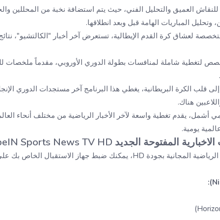
نقاش العميق والتحليل الفني، حيث يتم استضافة نخبة من المحللين والخب
، وتحليل المباريات الهامة قبل وبعد انطلاقها.
خصصة لعشاق كرة القدم الإيطالية، تستعرض آخر أخبار "الكالتشيو"، نتائج ا
ص لتغطية شاملة لمنافسات بطولة الدوري الأوروبي، مقدماً ملخصات للم
لى قلب الكرة البريطانية، يغطي هذا البرنامج آخر مستجدات الدوري الإنجل
اللاعبين هناك.
ي أشمل، يقدم تغطية واسعة لآخر الأخبار الرياضية من مختلف أنحاء العال
المية يومية.
المفتوحة الجديد beIN Sports News TV HD
ودة HD، يمكنك ضبط جهاز الاستقبال الخاص بك على