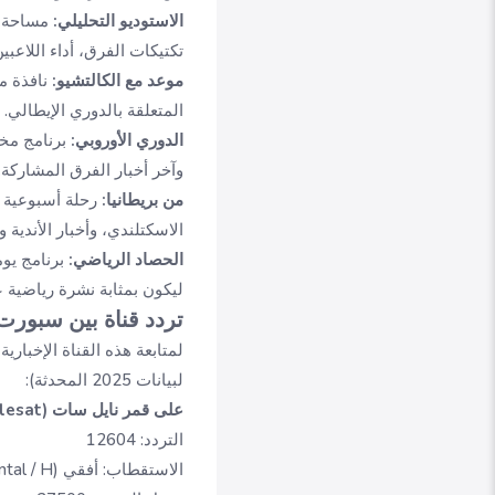
الاستوديو التحليلي:
مساحة لل
تكتيكات الفرق، أداء اللاعبين
موعد مع الكالتشيو:
نافذة مت
المتعلقة بالدوري الإيطالي.
الدوري الأوروبي:
برنامج مخص
وآخر أخبار الفرق المشاركة.
من بريطانيا:
رحلة أسبوعية إ
الاسكتلندي، وأخبار الأندية و
الحصاد الرياضي:
برنامج يوم
ليكون بمثابة نشرة رياضية ع
تردد قناة بين سبورت الاخبارية 
لمتابعة هذه القناة الإخبارية الرياضية المجانية بج
لبيانات 2025 المحدثة):
على قمر نايل سات (Nilesat):
التردد: 12604
الاستقطاب: أفقي (Horizontal / H)