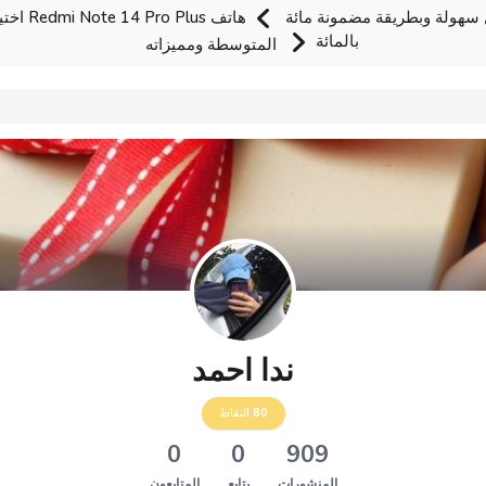
هولة وبطريقة مضمونة مائة
هاتف  Plus
بالمائة
المتوسطة ومميزاته
ندا احمد
80
النقاط
0
0
909
المنشورات
يتابع
المتابعون