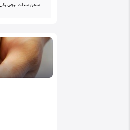
شحن شدات ببجي بكل س