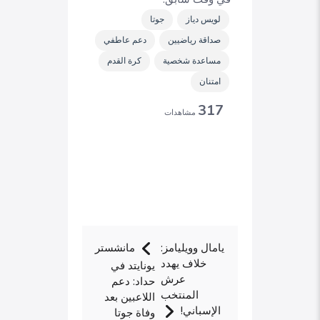
لويس دياز
جوتا
صداقة رياضيين
دعم عاطفي
مساعدة شخصية
كرة القدم
امتنان
317
مشاهدات
يامال وويليامز:
مانشستر
خلاف يهدد
يونايتد في
عرش
حداد: دعم
المنتخب
اللاعبين بعد
الإسباني!
وفاة جوتا