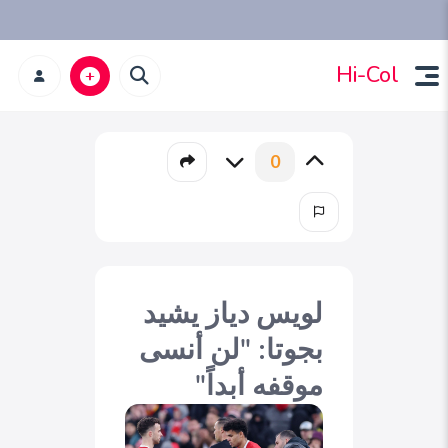
Hi-Col
0
لويس دياز يشيد
بجوتا: "لن أنسى
موقفه أبداً"