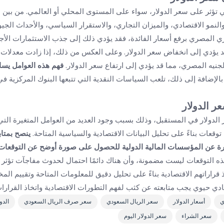
ي تؤثر على سعر الدولار، سواء على المستوى المحلي أو العالمي. من بين ه
والنمو الاقتصادي، والميزان التجاري، والاستقرار السياسي، والأحداث الج
كزي المصري برفع أسعار الفائدة، فقد يؤدي ذلك إلى جذب الاستثمارات الأجن
د يؤدي إلى انخفاض سعر الدولار. وعلى العكس من ذلك، إذا زادت معدلات
جنيه المصري، مما قد يؤدي إلى ارتفاع سعر الدولار.
فهم هذه العوامل يسا
الإضافة إلى ذلك، تلعب السياسات النقدية التي تتبعها البنوك المركزية في ا
ر الدولار
الدولار في المستقبل، وذلك بسبب وجود العديد من العوامل المتغيرة التي 
توقعات بناءً على تحليل البيانات الاقتصادية والسياسية المتاحة.
ينصح بمتاب
ادرة عن المؤسسات المالية الدولية للحصول على صورة أوضح عن التوقعات ا
هذه التوقعات ليست مضمونة، وأن هناك دائمًا احتمال لحدوث مفاجآت تؤثر 
قراراتهم الاقتصادية بناءً على تحليل دقيق للمعلومات المتاحة وتقييم المخ
دي حيوي يجب متابعته عن كثب لفهم التطورات الاقتصادية واتخاذ القرارات
ي
أسعار الدولار
سعر الريال السعودي
سعر صرف الريال السعودي
الدو
سعر الشراء
سعر الدولار اليوم