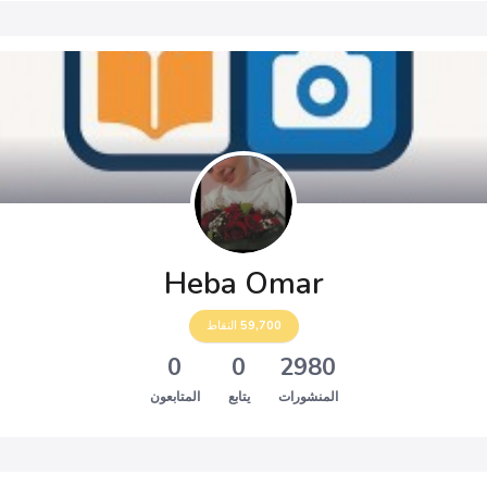
Heba Omar
59,700
النقاط
0
0
2980
المنشورات
يتابع
المتابعون