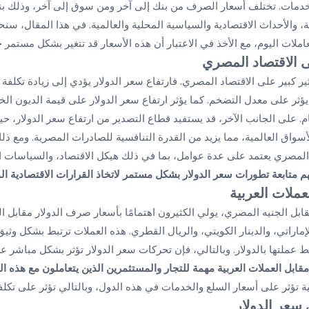
لخدمات. تختلف أسعار الصرف من بنك إلى آخر ومن سوق إلى آخر، وذلك بن
، والأحداث الاقتصادية والسياسية المحلية والعالمية. في هذا المقال، س
املات اليوم، مع الأخذ في الاعتبار أن هذه الأسعار قد تتغير بشكل مستمر خ
ى الاقتصاد المصري
ير كبير على الاقتصاد المصري. فارتفاع سعر الدولار يؤدي إلى زيادة تكلفة 
يؤثر على معدل التضخم. كما يؤثر ارتفاع سعر الدولار على قيمة الديون الخا
عام. على الجانب الآخر، قد يستفيد قطاع التصدير من ارتفاع سعر الدولار، 
سواق العالمية، مما يزيد من القدرة التنافسية للصادرات المصرية. ومع ذلك،
 المصري يعتمد على عدة عوامل، بما في ذلك هيكل الاقتصاد، والسياسات 
م متابعة تطورات سعر الدولار بشكل مستمر لاتخاذ القرارات الاقتصادية ال
عملات العربية
قابل الجنيه المصري، يولي الكثيرون اهتمامًا بأسعار صرف الدولار مقابل ال
ماراتي، والدينار الكويتي، والريال القطري. هذه العملات ترتبط بشكل وثيق 
ط عملتها بالدولار. وبالتالي، فإن تحركات سعر الدولار تؤثر بشكل مباشر ع
قابل العملات العربية مهمة للتجار والمستثمرين الذين يتعاملون مع هذه ال
بية تؤثر على أسعار السلع والخدمات في هذه الدول، وبالتالي تؤثر على تكلف
 سعر الدولار