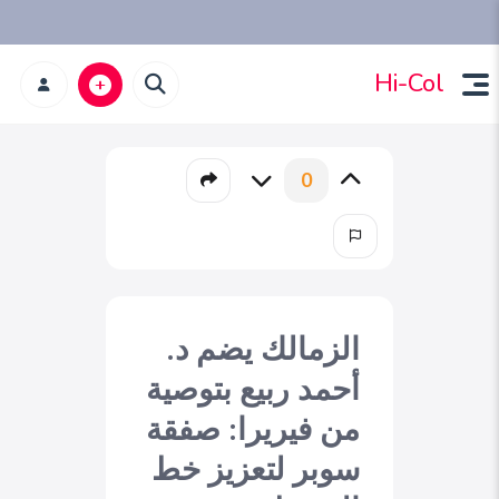
Hi-Col
0
الزمالك يضم د.
أحمد ربيع بتوصية
من فيريرا: صفقة
سوبر لتعزيز خط