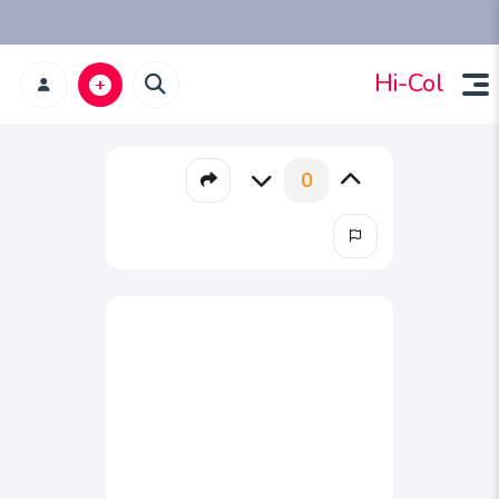
Hi-Col
0