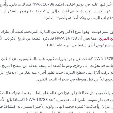
غرب إفريقيا، المنطقة التي عُثر فيها عليه. في يونيو 2024،
عن النيازك الجديدة، والتي أشارت إلى أن "قطعة صغيرة من الصخر أُر
لاعتراف الرسمي يؤكد أصالته وأهميته العلمية.
ع شيرغوتيت، وهو النوع الأكثر وفرة من النيازك المريخية. يُعتقد أن نياز
 المريخ
، مما يعني أن NWA 16788 قد يكون قطعة من تاريخ ا
ك شيرغوتي الذي سقط في الهند عام 1865.
الأبحاث التي أُجريت على NWA 16788 كشفت عن وجود بلورات كبيرة غنية بالمغنيسيوم، تزد
دنه قد تحوّلت إلى زجاج، وهو ما يُعتقد أنه نتيجة لقذفه من سطح المريخ
فة تركت آثارًا على سطح النيزك، حيث تُظهر أجزاء منه بقعًا من الاندماج ا
لجوي للأرض قبل هبوطه في صحراء النيجر الكبرى.
الأهمية يمثل حدثًا نادرًا ومثيرًا في عالم علم الفلك وعلم النيازك. قالت 
قسم العلوم والتاريخ الطبيعي في دار سوثبى للمزادا
زاد". وأضافت: "يُميزه حجمه الهائل ولونه الأحمر المميز بأنه اكتشافٌ فريد