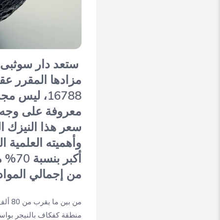
ستعد دار سوثبى ل
16788، ليس
معروفة على وجه ا
سعر هذا النيزك ال
أكبر
من إجمالي المواد ا