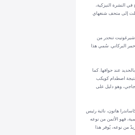
 اعتُمد NWA 16788 كنيزك مريخي، وأُدرج في النشرة النيزكية،
سلت إلى متحف شنغهاي
ك شيرغوتيت تنحدر من
لكوكب الأحمر البركاني. سُمي هذا
اد غنىً بالحديد عند حوافها. كما
 نتيجة اصطدام كويكب
لزجاجي، وهو دليل على
كاساندرا هاتون، نائبة رئيس
ت، في بيان: "يُعد NWA 16788 اكتشافًا بالغ الأهمية، فهو الأثمن من نوعه
ٌ من نوعه، يُوفر هذا