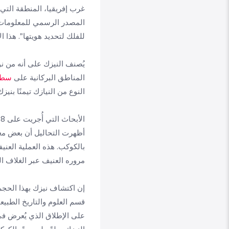
المصدر الرسمي للمعلومات 
للفلك لتحديد هويتها". هذا ا
يُصنف النيزك على أنه من نو
المناطق البركانية على
سطح
النوع من النيازك تيمنًا بنيز
أظهرت التحاليل أن بعض معا
بالكوكب. هذه العملية العني
مروره العنيف عبر الغلاف ا
إن اكتشاف نيزك بهذا الحجم و
على الإطلاق الذي يُعرض في م