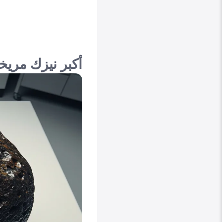
أكبر نيزك مريخي يُ