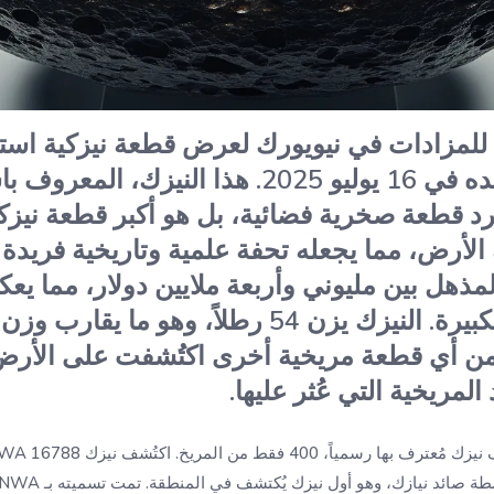
لمزادات في نيويورك لعرض قطعة نيزكية استثنا
 مجرد قطعة صخرية فضائية، بل هو أكبر قطعة نيزك
لأرض، مما يجعله تحفة علمية وتاريخية فريدة م
مذهل بين مليوني وأربعة ملايين دولار، مما يعك
وأهميته العلمية الكبيرة. النيزك يزن 54 رطلاً، و
 بنسبة 70% من أي قطعة مريخية أخرى اكتُشفت على ا
لمريخية التي عُثر عليها.