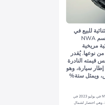
ئية للبيع في
مزادها المقرر عقده في 16 يوليو 2025. هذا النيزك، المعروف باسم NWA
ية مريخية
ن نوعها. يُقدر
س قيمته النادرة
هو ما يقارب وزن إطار سيارة، وهو
لأرض، ويمثل ستة%
من بين ما يقرب من 80 ألف نيزك مُعترف بها رسمياً، 400 فقط من المريخ. اكتُشف نيزك NWA 16788 في يوليو 2023 في
منطقة كفكاف بالنيجر بواسطة صائد نيازك، وهو أول نيزك يُكتشف في المنطقة. تمت تسميته بـ NWA، وهي اختصار لشمال