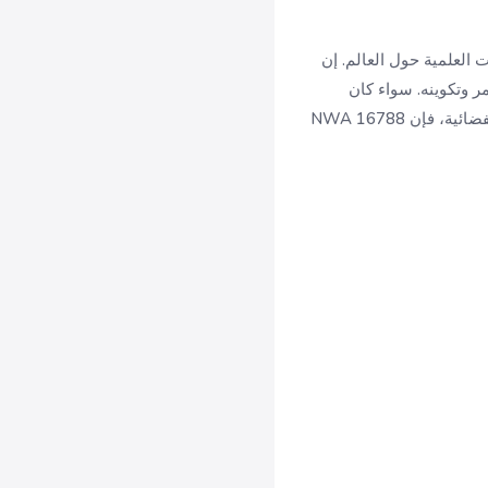
 والمؤسسات العلمية حول العالم. إن
ر وتكوينه. سواء كان
المشتري متحفًا يسعى إلى إضافة قطعة فريدة إلى مجموعته، أو جامعًا خاصًا يقدر قيمة هذه التحفة الفضائية، فإن NWA 16788