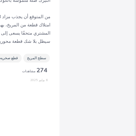
النيزك صلةً ملموسةً بالكوك
امتلاك قطعة من المريخ، بهذ
سيظل بلا شك قطعة محوري
سطح المريخ
قطع صخريه
274
مشاهدات
6 يوليو, 2025